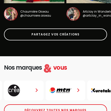
Chaumière Oiseau
Artclay in Wonder
@chaumiere.oiseau
@artclay_in_won
PARTAGEZ VOS CRÉATIONS
Nos marques
vous
DÉCOUVREZ TOUTES NOS MARQUES