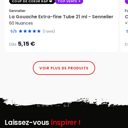
COUP DE COEUR R&P
TOP VENTE
Sennelier
F
La Gouache Extra-fine Tube 21 ml - Sennelier
C
60 Nuances
+
5/5
(1 avis)
5,15 €
Dès
D
VOIR PLUS DE PRODUITS
Laissez-vous
inspirer !