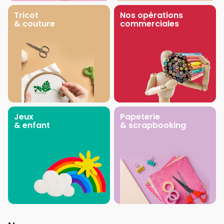
Tricot
Nos opérations
& couture
commerciales
Jeux
Papeterie
& enfant
& scrapbooking