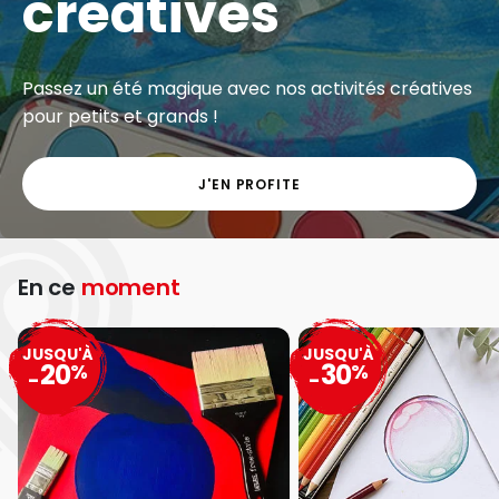
créatives
Passez un été magique avec nos activités créatives
pour petits et grands !
J'EN PROFITE
En ce
moment
JUSQU'À
JUSQU'À
20
30
%
%
-
-