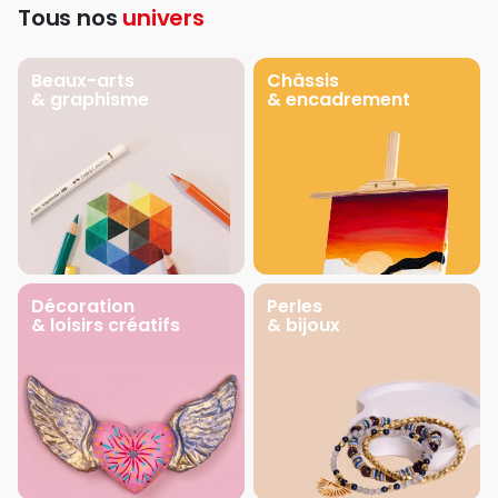
Tous nos
univers
Beaux-arts
Châssis
& graphisme
& encadrement
Décoration
Perles
& loisirs créatifs
& bijoux