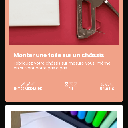
Monter une toile sur un châssis
Fabriquez votre châssis sur mesure vous-même
en suivant notre pas à pas.
INTERMÉDIAIRE
1H
54,05 €