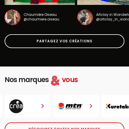
Chaumière Oiseau
Artclay in Wonder
@chaumiere.oiseau
@artclay_in_won
PARTAGEZ VOS CRÉATIONS
Nos marques
vous