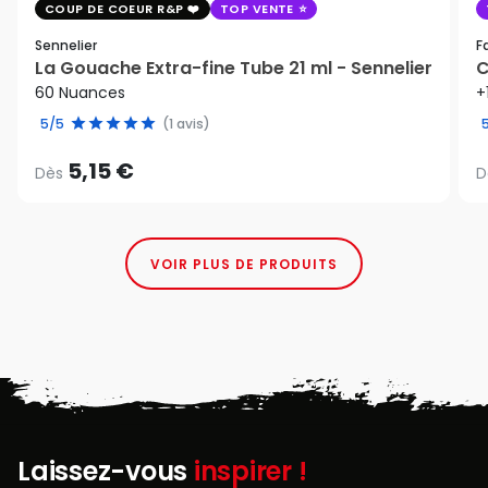
COUP DE COEUR R&P
TOP VENTE
Sennelier
F
La Gouache Extra-fine Tube 21 ml - Sennelier
C
60 Nuances
+
5/5
(1 avis)
5,15 €
Dès
D
VOIR PLUS DE PRODUITS
Laissez-vous
inspirer !