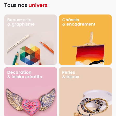
Tous nos
univers
Beaux-arts
Châssis
& graphisme
& encadrement
Décoration
Perles
& loisirs créatifs
& bijoux