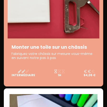
Monter une toile sur un châssis
Fabriquez votre châssis sur mesure vous-même
en suivant notre pas à pas.
INTERMÉDIAIRE
1H
54,05 €