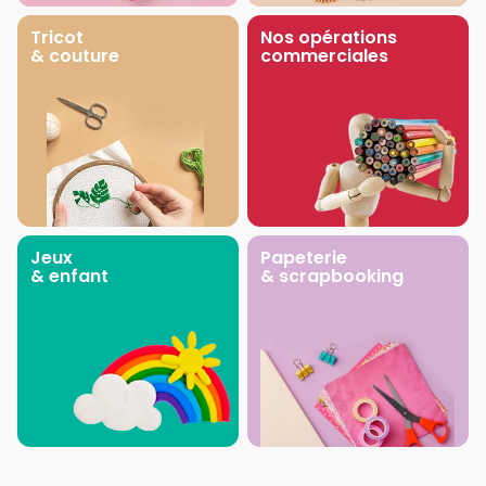
Tricot
Nos opérations
& couture
commerciales
Jeux
Papeterie
& enfant
& scrapbooking