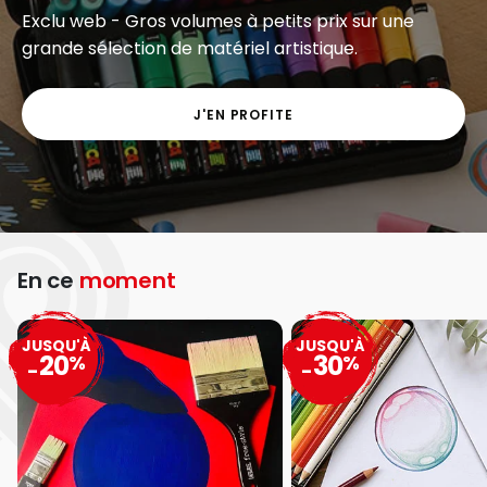
Exclu web - Gros volumes à petits prix sur une
grande sélection de matériel artistique.
J'EN PROFITE
En ce
moment
JUSQU'À
JUSQU'À
20
30
%
%
-
-