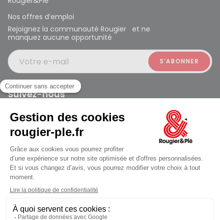
Rougier&Plé
Nos offres d’emploi
Rejoignez la communauté Rougier et ne
manquez aucune opportunité
Votre e-mail
Suivez-nous
Rougier et Plé 2024 Copyright
jusqu'au Lundi à 10:00
Mentions légales
Conditions générales des ventes