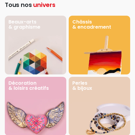
Tous nos
univers
Beaux-arts
Châssis
& graphisme
& encadrement
Décoration
Perles
& loisirs créatifs
& bijoux