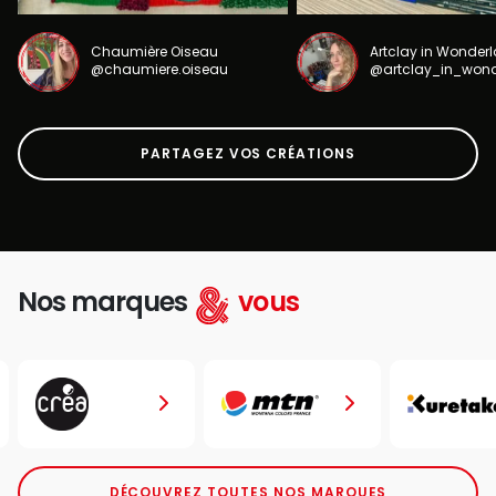
Chaumière Oiseau
Artclay in Wonder
@chaumiere.oiseau
@artclay_in_won
PARTAGEZ VOS CRÉATIONS
Nos marques
vous
DÉCOUVREZ TOUTES NOS MARQUES