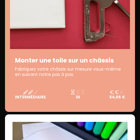
Monter une toile sur un châssis
Fabriquez votre châssis sur mesure vous-même
en suivant notre pas à pas.
INTERMÉDIAIRE
1H
54,05 €