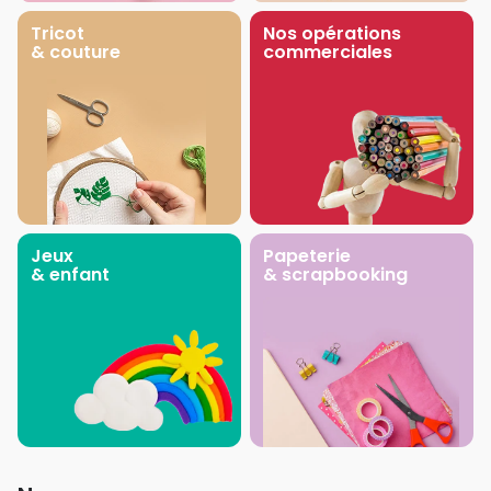
Tricot
Nos opérations
& couture
commerciales
Jeux
Papeterie
& enfant
& scrapbooking