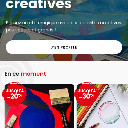
créatives
Passez un été magique avec nos activités créatives
pour petits et grands !
J'EN PROFITE
En ce
moment
JUSQU'À
JUSQU'À
20
30
%
%
-
-