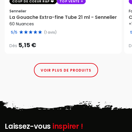
COUP DE COEUR R&P
TOP VENTE
Sennelier
F
La Gouache Extra-fine Tube 21 ml - Sennelier
C
60 Nuances
+
5/5
(1 avis)
5,15 €
Dès
D
VOIR PLUS DE PRODUITS
Laissez-vous
inspirer !