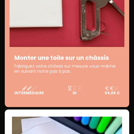
Monter une toile sur un châssis
Fabriquez votre châssis sur mesure vous-même
en suivant notre pas à pas.
INTERMÉDIAIRE
1H
54,05 €