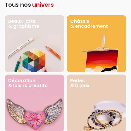
Tous nos
univers
Beaux-arts
Châssis
& graphisme
& encadrement
Décoration
Perles
& loisirs créatifs
& bijoux