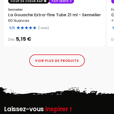
COUP DE COEUR R&P
TOP VENTE
Sennelier
F
La Gouache Extra-fine Tube 21 ml - Sennelier
C
60 Nuances
+
5/5
(1 avis)
5,15 €
Dès
D
VOIR PLUS DE PRODUITS
Laissez-vous
inspirer !