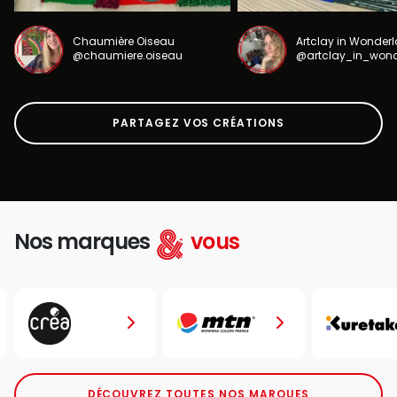
Chaumière Oiseau
Artclay in Wonder
@chaumiere.oiseau
@artclay_in_won
PARTAGEZ VOS CRÉATIONS
Nos marques
vous
DÉCOUVREZ TOUTES NOS MARQUES