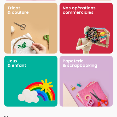
Tricot
Nos opérations
& couture
commerciales
Jeux
Papeterie
& enfant
& scrapbooking