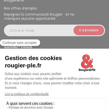
Rougier&Plé
Nos offres d’emploi
Rejoignez la communauté Rougier et ne
manquez aucune opportunité
Votre e-mail
Suivez-nous
Rougier et Plé 2024 Copyright
jusqu'au Lundi à 09:30
Mentions légales
Conditions générales des ventes