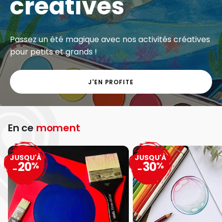
créatives
Passez un été magique avec nos activités créatives
pour petits et grands !
J'EN PROFITE
En ce
moment
JUSQU'À
JUSQU'À
20
30
%
%
-
-