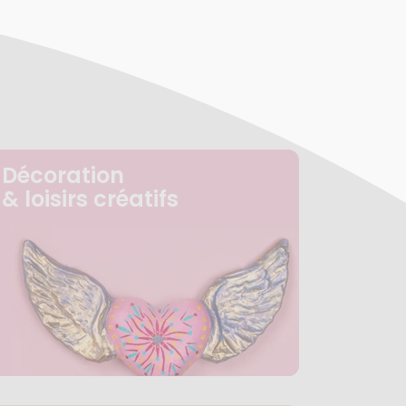
Décoration
& loisirs créatifs