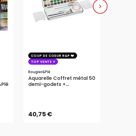
COUP DE COEUR R&P
COUP DE 
TOP VENTE
TOP VENT
Rougier&plé
Milan
Aquarelle Coffret métal 50
Plaque 
&Plé
demi-godets +
Block Vi
accessoires - Rougier&Plé
1,99
5 Formats
Dès
40,75 €
AJOUTER AU PANIER
40,75 €
1,99
Dès