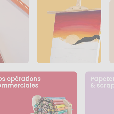
os opérations
Papeter
ommerciales
& scra