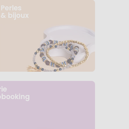
Perles
& bijoux
ie
pbooking