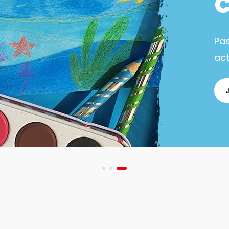
Exc
sur
art