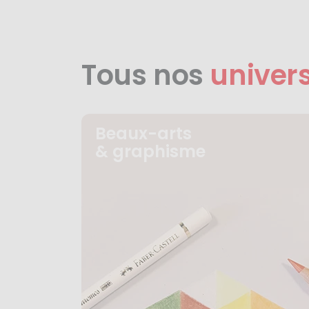
Tous nos
univer
Beaux-arts
& graphisme