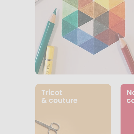
Tricot
N
& couture
c