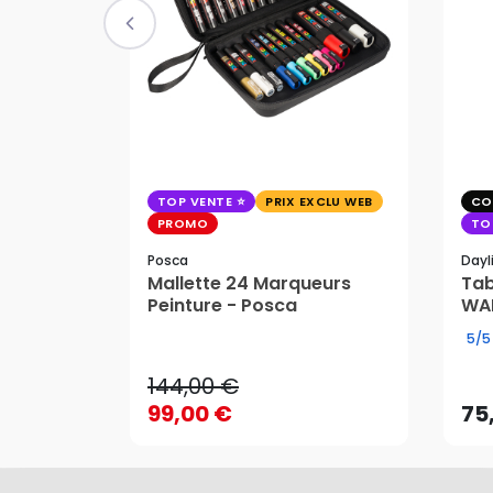
TOP VENTE
PRIX EXCLU WEB
CO
PROMO
TO
Posca
Dayl
Mallette 24 Marqueurs
Tab
144,00 €
Peinture - Posca
WAF
99,00 €
75
5/5
144,00 €
99,00 €
75