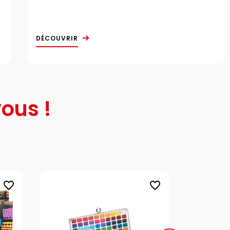
DÉCOUVRIR
ous !
favorite_border
favorite_border