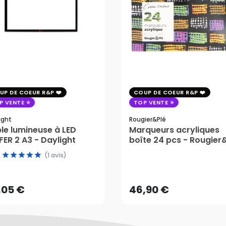
UP DE COEUR R&P
COUP DE COEUR R&P
P VENTE
TOP VENTE
ight
Rougier&plé
le lumineuse à LED
Marqueurs acryliques
ER 2 A3 - Daylight
boîte 24 pcs - Rougier
,05 €
(1 avis)
46,90 €
AJOUTER AU PANIER
,05 €
46,90 €