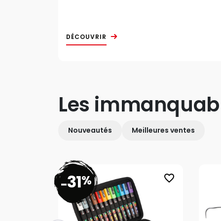
DÉCOUVRIR
Les immanquab
Nouveautés
Meilleures ventes
31
%
favorite_border
-