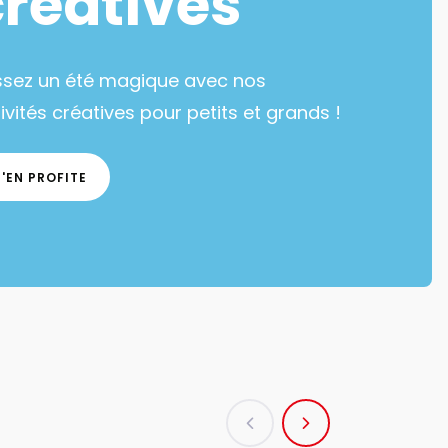
lu web - Gros volumes à petits prix
 une grande sélection de matériel
istique.
J'EN PROFITE