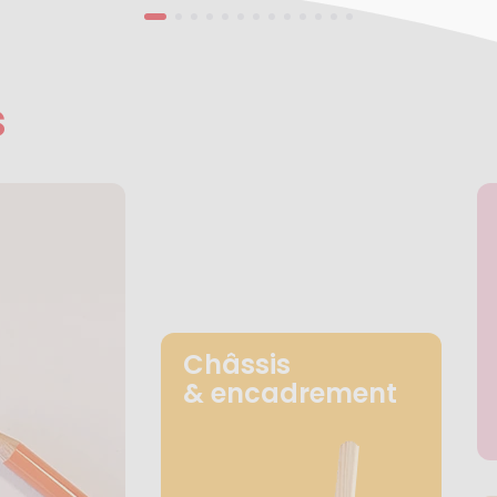
s
Châssis
& encadrement