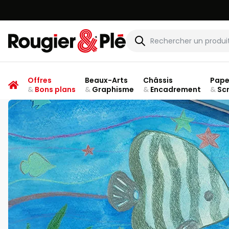
VOUS ÊTES
Rougier & Plé
Offres
Beaux-Arts
Châssis
Pape
&
Bons plans
&
Graphisme
&
Encadrement
&
Sc