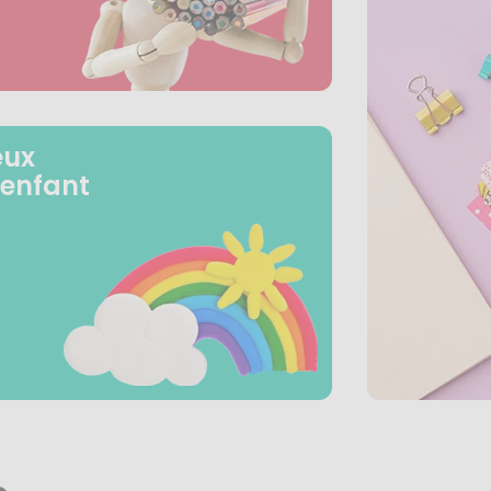
eux
 enfant