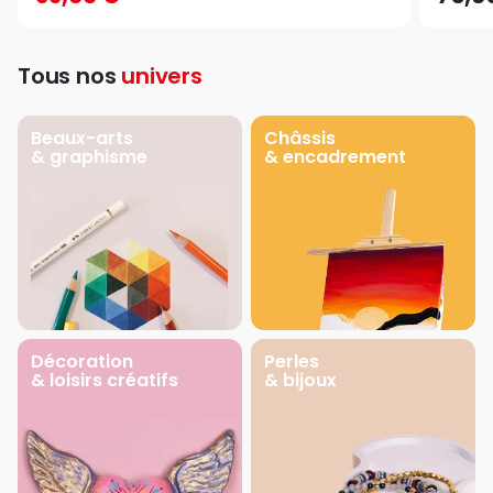
Tous nos
univers
Beaux-arts
Châssis
& graphisme
& encadrement
Décoration
Perles
& loisirs créatifs
& bijoux