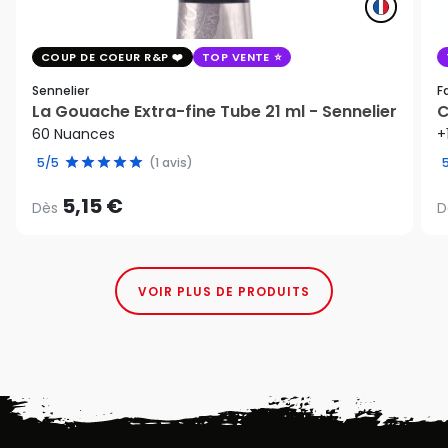
COUP DE COEUR R&P
TOP VENTE
Sennelier
F
La Gouache Extra-fine Tube 21 ml - Sennelier
C
60 Nuances
+
5/5
(1 avis)
5,15 €
Dès
D
VOIR PLUS DE PRODUITS