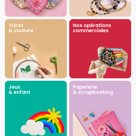
Tricot
Nos opérations
& couture
commerciales
Jeux
Papeterie
& enfant
& scrapbooking