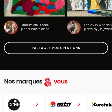
Chaumière Oiseau
Artclay in Wonder
@chaumiere.oiseau
@artclay_in_won
PARTAGEZ VOS CRÉATIONS
Nos marques
vous