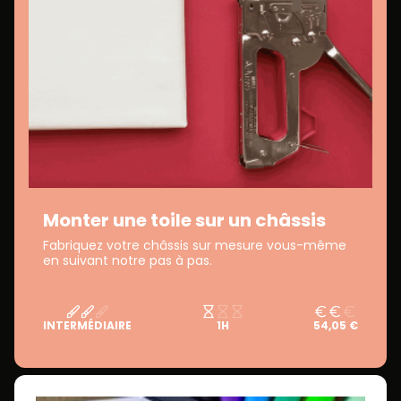
Monter une toile sur un châssis
Fabriquez votre châssis sur mesure vous-même
en suivant notre pas à pas.
INTERMÉDIAIRE
1H
54,05 €