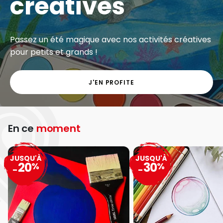
créatives
Passez un été magique avec nos activités créatives
pour petits et grands !
J'EN PROFITE
En ce
moment
JUSQU'À
JUSQU'À
20
30
%
%
-
-