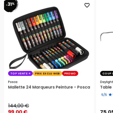
31
%
favorite_border
-
TOP VENTE
PRIX EXCLU WEB
PROMO
COUP 
Posca
Dayligh
Mallette 24 Marqueurs Peinture - Posca
Table 
5/5
144,00 €
99,00 €
75,0