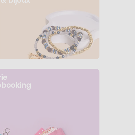
& bijoux
ie
pbooking