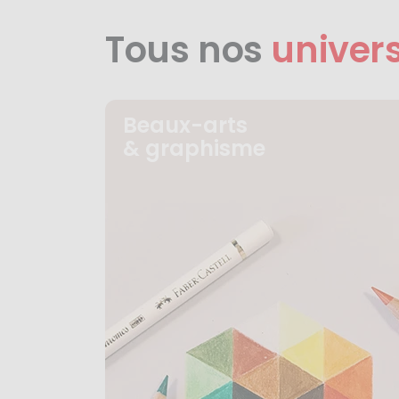
Tous nos
univer
Beaux-arts
& graphisme