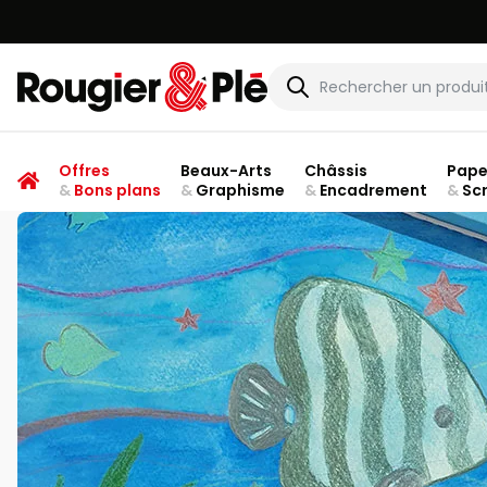
Rougier & Plé
Offres
Beaux-Arts
Châssis
Pape
&
Bons plans
&
Graphisme
&
Encadrement
&
Sc