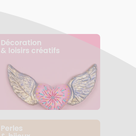
Décoration
& loisirs créatifs
Perles