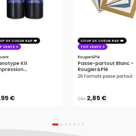
UP DE COEUR R&P
COUP DE COEUR R&P
P VENTE
TOP VENTE
uard
Rougier&plé
notype Kit
Passe-partout Blanc -
mpression
Rougier&Plé
2,85 €
tosensible - Jacquard
26 Formats passe partout
Dès
,95 €
AJOUTER AU PANIER
,95 €
2,85 €
Dès