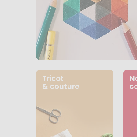
Tricot
N
& couture
c