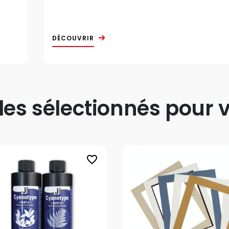
DÉCOUVRIR
s sélectionnés pour v
favorite_border