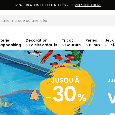
LIVRAISON À DOMICILE OFFERTE DÈS 70€.
VOIR CONDITIONS
terie
Décoration
Tricot
Perles
Jeux
rapbooking
&
Loisirs créatifs
&
Couture
&
Bijoux
&
Enf
jusq
JUSQU'À
JU
30
-
%