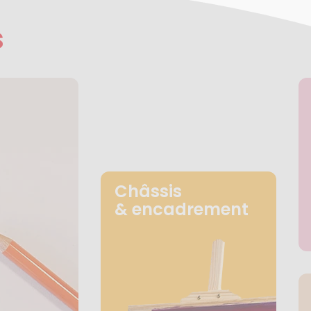
s
Châssis
& encadrement