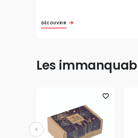
DÉCOUVRIR
Les immanquable
favorite_border