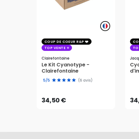
COUP DE COEUR R&P
CO
TOP VENTE
TO
Clairefontaine
Jacq
Le Kit Cyanotype -
Cya
Clairefontaine
d'i
pho
34,50 €
34
5/5
(6 avis)
AJOUTER AU PANIER
34,50 €
34