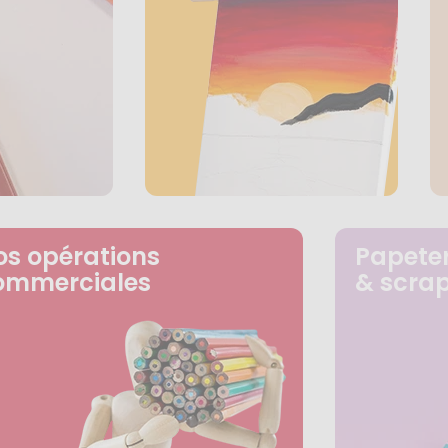
os opérations
Papeter
ommerciales
& scra