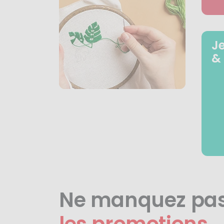
J
&
Ne manquez pa