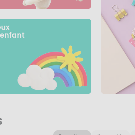
eux
 enfant
s