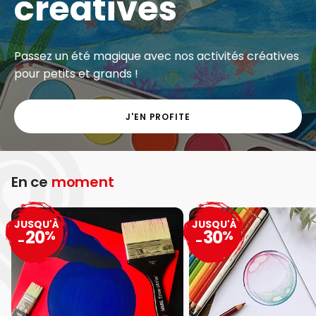
créatives
Passez un été magique avec nos activités créatives
pour petits et grands !
J'EN PROFITE
En ce
moment
JUSQU'À
JUSQU'À
20
30
%
%
-
-