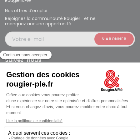
Rougier&Plé
Nos offres d’emploi
Rejoignez la communauté Rougier et ne
manquez aucune opportunité
Votre e-mail
Suivez-nous
Rougier et Plé 2024 Copyright
jusqu'au Samedi à 09:30
Mentions légales
Conditions générales des ventes