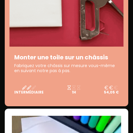
Monter une toile sur un châssis
Fabriquez votre châssis sur mesure vous-même
en suivant notre pas à pas.
INTERMÉDIAIRE
1H
54,05 €