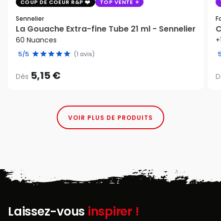
COUP DE COEUR R&P
TOP VENTE
Sennelier
F
La Gouache Extra-fine Tube 21 ml - Sennelier
C
60 Nuances
+
5/5
(1 avis)
5,15 €
Dès
D
VOIR PLUS DE PRODUITS
Laissez-vous
inspirer !