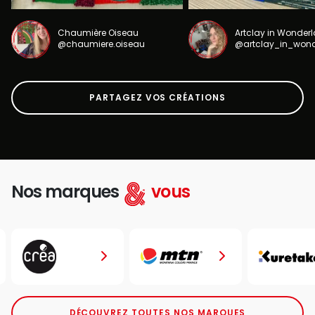
Chaumière Oiseau
Artclay in Wonder
@chaumiere.oiseau
@artclay_in_won
PARTAGEZ VOS CRÉATIONS
Nos marques
vous
DÉCOUVREZ TOUTES NOS MARQUES