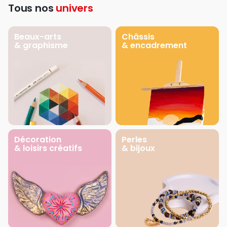
Tous nos
univers
Beaux-arts
Châssis
& graphisme
& encadrement
Décoration
Perles
& loisirs créatifs
& bijoux