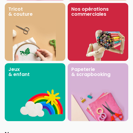
Tricot
Nos opérations
& couture
commerciales
Jeux
Papeterie
& enfant
& scrapbooking