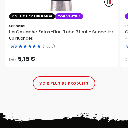
COUP DE COEUR R&P
TOP VENTE
Sennelier
F
La Gouache Extra-fine Tube 21 ml - Sennelier
C
60 Nuances
+
5/5
(1 avis)
5,15 €
Dès
D
VOIR PLUS DE PRODUITS