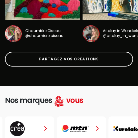
Chaumière Oiseau
Artclay in Wonder
@chaumiere.oiseau
@artclay_in_won
PARTAGEZ VOS CRÉATIONS
Nos marques
vous