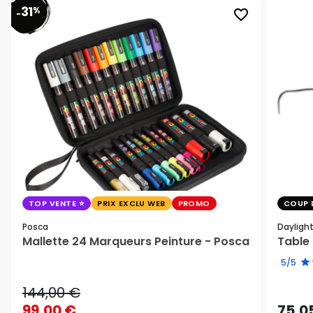
31
%
favorite_border
-
TOP VENTE
PRIX EXCLU WEB
PROMO
COUP 
Posca
Dayligh
Mallette 24 Marqueurs Peinture - Posca
Table 
5/5
144,00 €
99,00 €
75,0