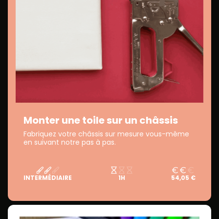
Monter une toile sur un châssis
Fabriquez votre châssis sur mesure vous-même
en suivant notre pas à pas.
INTERMÉDIAIRE
1H
54,05 €