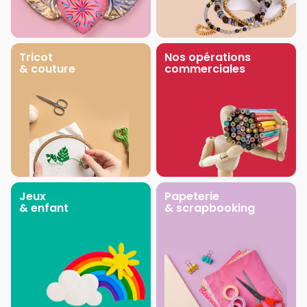
Tricot
Nos opérations
& couture
commerciales
Jeux
Papeterie
& enfant
& scrapbooking