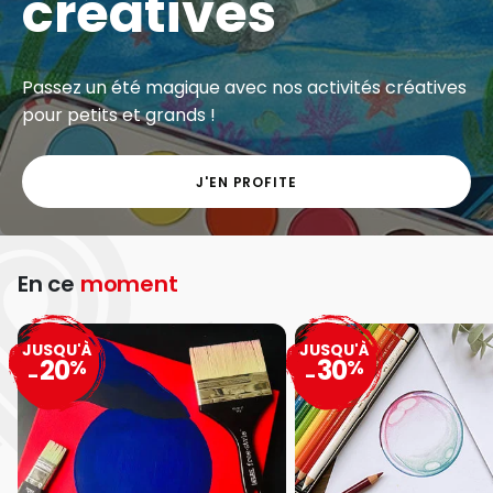
créatives
Passez un été magique avec nos activités créatives
pour petits et grands !
J'EN PROFITE
En ce
moment
JUSQU'À
JUSQU'À
20
30
%
%
-
-