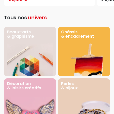
Tous nos
univers
Beaux-arts
Châssis
& graphisme
& encadrement
Décoration
Perles
& loisirs créatifs
& bijoux