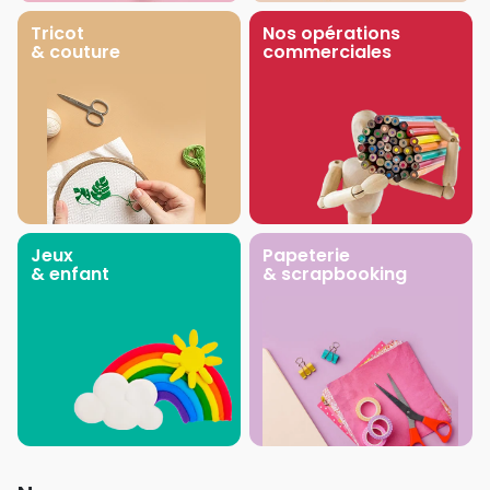
Tricot
Nos opérations
& couture
commerciales
Jeux
Papeterie
& enfant
& scrapbooking