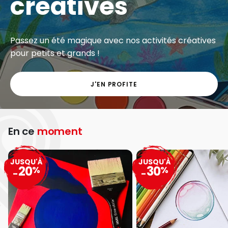
créatives
Passez un été magique avec nos activités créatives
pour petits et grands !
J'EN PROFITE
En ce
moment
JUSQU'À
JUSQU'À
20
30
%
%
-
-