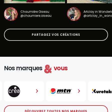
Chaumière Oiseau
Artclay in Wonder
@chaumiere.oiseau
@artclay_in_won
PARTAGEZ VOS CRÉATIONS
Nos marques
vous
DÉCOUVREZ TOUTES NOS MARQUES