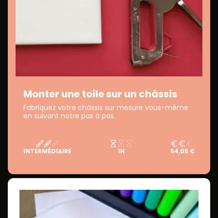
Monter une toile sur un châssis
Fabriquez votre châssis sur mesure vous-même
en suivant notre pas à pas.
INTERMÉDIAIRE
1H
54,05 €