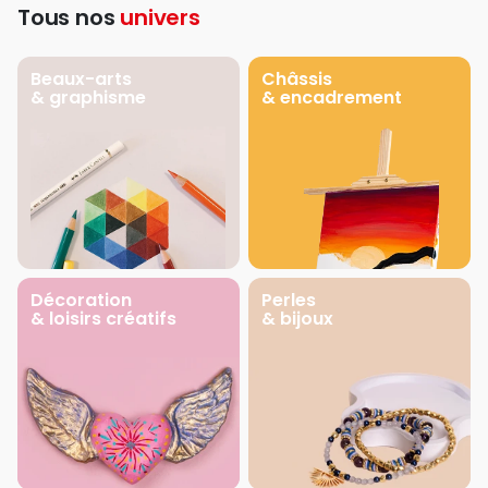
Tous nos
univers
Beaux-arts
Châssis
& graphisme
& encadrement
Décoration
Perles
& loisirs créatifs
& bijoux