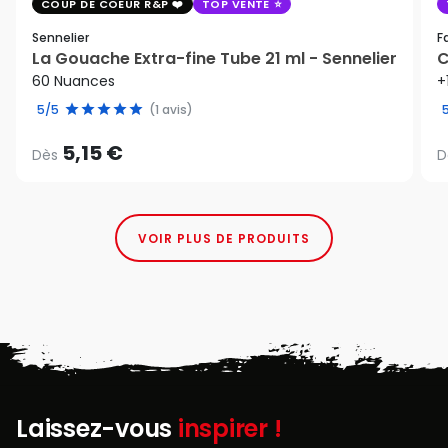
COUP DE COEUR R&P
TOP VENTE
Sennelier
F
La Gouache Extra-fine Tube 21 ml - Sennelier
C
60 Nuances
+
5/5
(1 avis)
5,15 €
Dès
D
VOIR PLUS DE PRODUITS
Laissez-vous
inspirer !