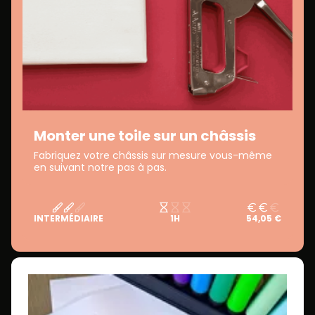
Monter une toile sur un châssis
Fabriquez votre châssis sur mesure vous-même
en suivant notre pas à pas.
INTERMÉDIAIRE
1H
54,05 €