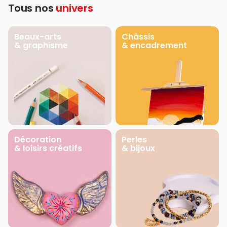
Tous nos
univers
Beaux-arts
Châssis
& graphisme
& encadrement
Décoration
Perles
& loisirs créatifs
& bijoux