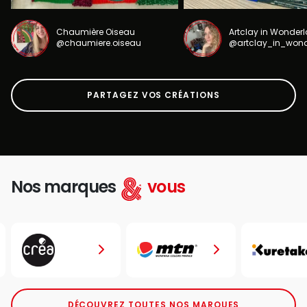
Chaumière Oiseau
Artclay in Wonder
@chaumiere.oiseau
@artclay_in_won
PARTAGEZ VOS CRÉATIONS
Nos marques
vous
DÉCOUVREZ TOUTES NOS MARQUES