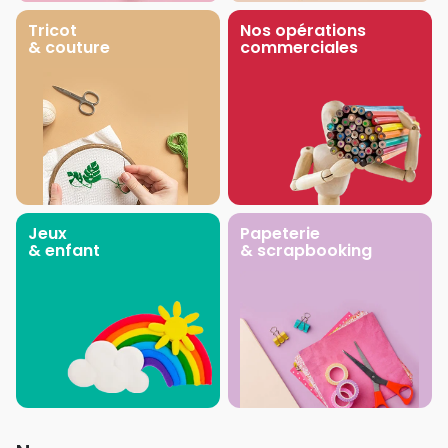
Tricot
Nos opérations
& couture
commerciales
Jeux
Papeterie
& enfant
& scrapbooking