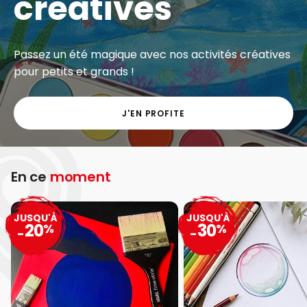
créatives
Passez un été magique avec nos activités créatives
pour petits et grands !
J'EN PROFITE
En ce
moment
JUSQU'À
JUSQU'À
20
30
%
%
-
-