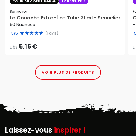
COUP DE COEUR R&P
TOP VENTE
Sennelier
F
La Gouache Extra-fine Tube 21 ml - Sennelier
C
60 Nuances
+
5/5
(1 avis)
5,15 €
Dès
D
VOIR PLUS DE PRODUITS
Laissez-vous
inspirer !