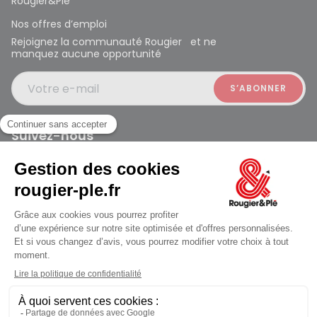
Rougier&Plé
Nos offres d’emploi
Rejoignez la communauté Rougier et ne
manquez aucune opportunité
Votre e-mail
Suivez-nous
Rougier et Plé 2024 Copyright
jusqu'au Samedi à 09:30
Mentions légales
Conditions générales des ventes