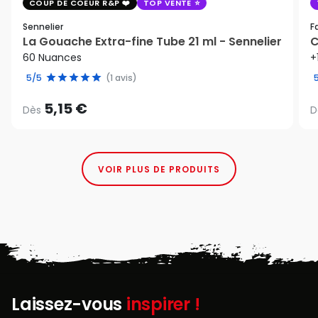
COUP DE COEUR R&P
TOP VENTE
Sennelier
F
La Gouache Extra-fine Tube 21 ml - Sennelier
C
60 Nuances
+
5/5
(1 avis)
5,15 €
Dès
D
VOIR PLUS DE PRODUITS
Laissez-vous
inspirer !