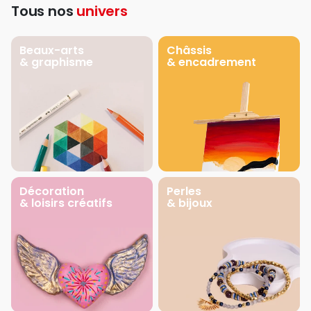
Tous nos
univers
Beaux-arts
Châssis
& graphisme
& encadrement
Décoration
Perles
& loisirs créatifs
& bijoux