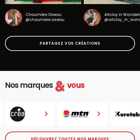
Chaumière Oiseau
Artclay in Wonder
@chaumiere.oiseau
@artclay_in_won
PARTAGEZ VOS CRÉATIONS
Nos marques
vous
DÉCOUVREZ TOUTES NOS MARQUES