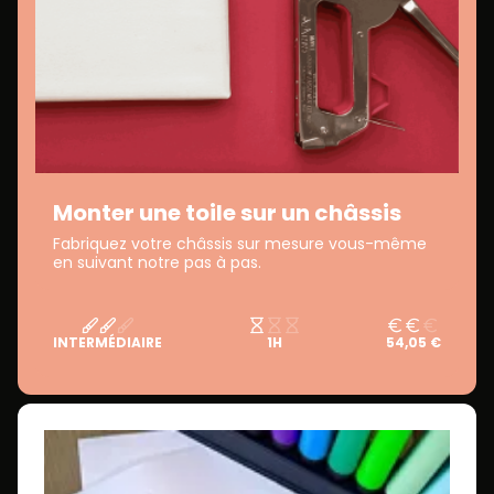
Monter une toile sur un châssis
Fabriquez votre châssis sur mesure vous-même
en suivant notre pas à pas.
INTERMÉDIAIRE
1H
54,05 €