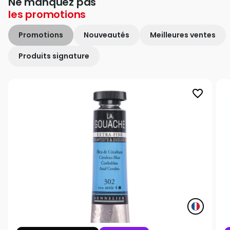
Ne manquez pas
les
promotions
Promotions
Nouveautés
Meilleures ventes
Produits signature
favorite_border