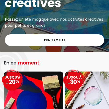
Exclu web - Gros volumes à petits prix sur une
grande sélection de matériel artistique.
J'EN PROFITE
En ce
moment
JUSQU'À
JUSQU'À
20
30
%
%
-
-