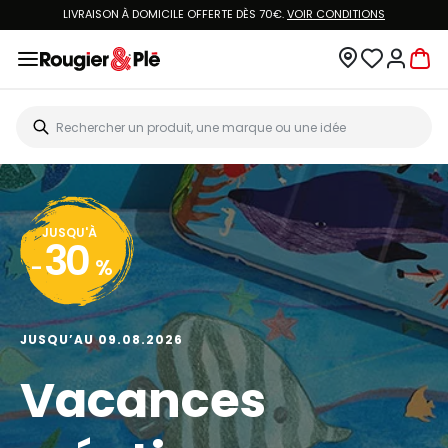
VOUS ÊTES CLIENT ROUGIER&PLÉ ? CRÉEZ UN NOUVEAU MOT DE PASSE ET ACCÉDEZ
À
VOTRE COMPTE.
JUSQU'À
20
-
%
JUSQU’AU 13.08.2026
Big Art