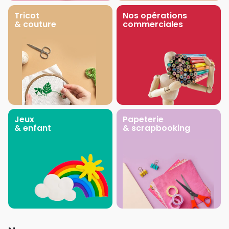
Tricot
Nos opérations
& couture
commerciales
Jeux
Papeterie
& enfant
& scrapbooking