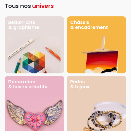
Tous nos
univers
Beaux-arts
Châssis
& graphisme
& encadrement
Décoration
Perles
& loisirs créatifs
& bijoux