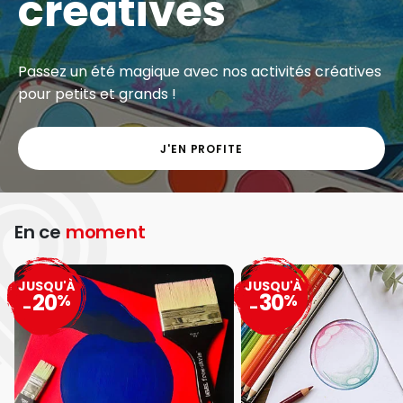
Exclu web - Gros volumes à petits prix sur une
grande sélection de matériel artistique.
J'EN PROFITE
En ce
moment
JUSQU'À
JUSQU'À
20
30
%
%
-
-