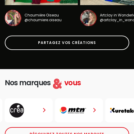
Chaumière Oiseau
Artclay in Wonder
@chaumiere.oiseau
@artclay_in_won
PARTAGEZ VOS CRÉATIONS
Nos marques
vous