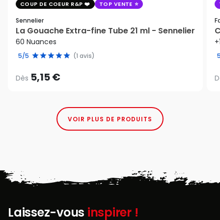
COUP DE COEUR R&P
TOP VENTE
Sennelier
F
La Gouache Extra-fine Tube 21 ml - Sennelier
C
60 Nuances
+
5/5
(1 avis)
5,15 €
Dès
D
VOIR PLUS DE PRODUITS
Laissez-vous
inspirer !