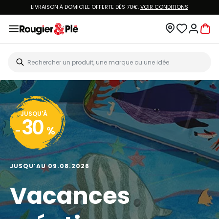
VOUS ÊTES CLIENT ROUGIER&PLÉ ? CRÉEZ UN NOUVEAU MOT DE PASSE ET ACCÉDEZ
À
VOTRE COMPTE.
JUSQU'À
20
-
%
JUSQU’AU 13.08.2026
Big Art