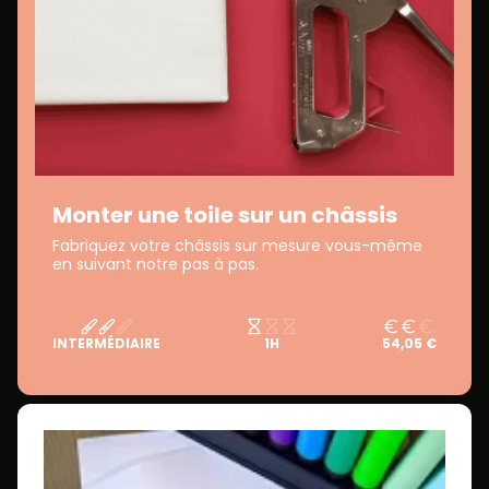
Monter une toile sur un châssis
Fabriquez votre châssis sur mesure vous-même
en suivant notre pas à pas.
INTERMÉDIAIRE
1H
54,05 €