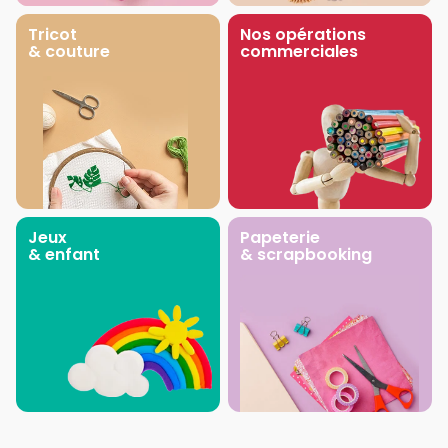
Tricot
Nos opérations
& couture
commerciales
Jeux
Papeterie
& enfant
& scrapbooking