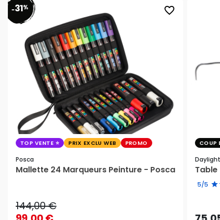
31
%
favorite_border
-
TOP VENTE
PRIX EXCLU WEB
PROMO
COUP 
Posca
Dayligh
Mallette 24 Marqueurs Peinture - Posca
Table 
5/5
144,00 €
99,00 €
75,0