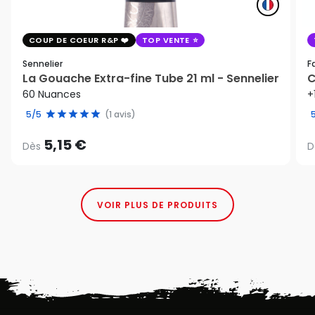
COUP DE COEUR R&P
TOP VENTE
Sennelier
F
La Gouache Extra-fine Tube 21 ml - Sennelier
C
60 Nuances
+
5/5
(1 avis)
5,15 €
Dès
D
VOIR PLUS DE PRODUITS