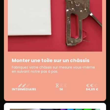
Monter une toile sur un châssis
Fabriquez votre châssis sur mesure vous-même
en suivant notre pas à pas.
INTERMÉDIAIRE
1H
54,05 €