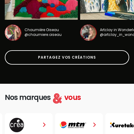
Chaumière Oiseau
Artclay in Wonder
@chaumiere.oiseau
@artclay_in_won
PARTAGEZ VOS CRÉATIONS
Nos marques
vous