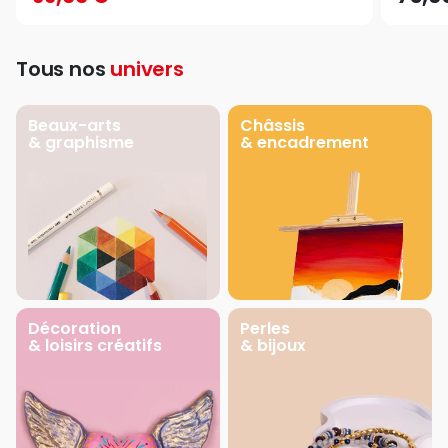
Tous nos
univers
Beaux-arts
Châssis
& graphisme
& encadrement
Décoration
Perles
& loisirs créatifs
& bijoux