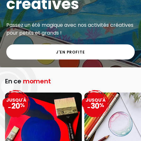
créatives
Passez un été magique avec nos activités créatives
pour petits et grands !
J'EN PROFITE
En ce
moment
JUSQU'À
JUSQU'À
20
30
%
%
-
-