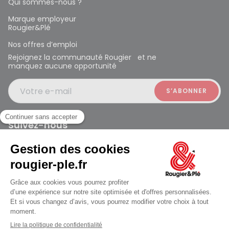
Qui sommes-nous ?
Marque employeur
Rougier&Plé
Nos offres d’emploi
Rejoignez la communauté Rougier et ne
manquez aucune opportunité
Votre e-mail
Suivez-nous
Rougier et Plé 2024 Copyright
Mentions légales