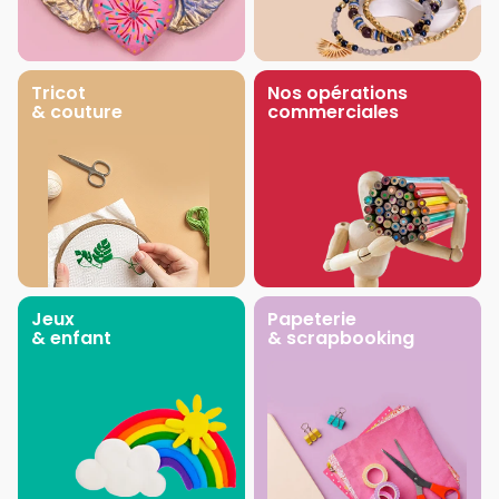
Tricot
Nos opérations
& couture
commerciales
Jeux
Papeterie
& enfant
& scrapbooking