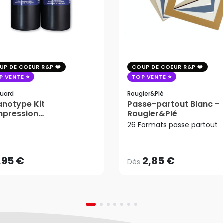
UP DE COEUR R&P
COUP DE COEUR R&P
P VENTE
TOP VENTE
uard
Rougier&plé
notype Kit
Passe-partout Blanc -
mpression
Rougier&Plé
2,85 €
tosensible - Jacquard
26 Formats passe partout
Dès
,95 €
AJOUTER AU PANIER
,95 €
2,85 €
Dès