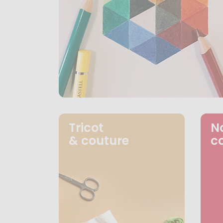
Tricot
N
& couture
c