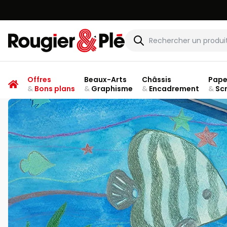
Rougier & Plé
Offres
Beaux-Arts
Châssis
Pape
&
Bons plans
&
Graphisme
&
Encadrement
&
Sc