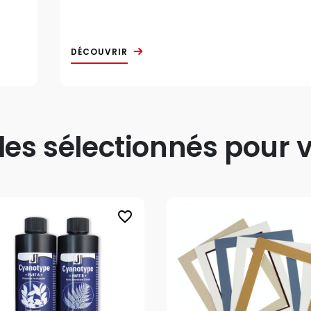
DÉCOUVRIR
s sélectionnés pour v
favorite_border