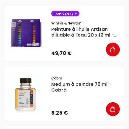
favorite_border
TOP VENTE
Winsor & Newton
Peinture à l'huile Artisan
diluable à l'eau 20 x 12 ml -
Winsor & Newton
49,70 €
favorite_border
Cobra
Medium à peindre 75 ml -
Cobra
9,25 €