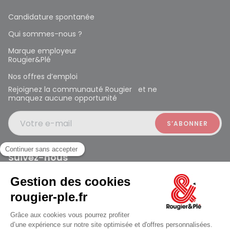
Candidature spontanée
Qui sommes-nous ?
Marque employeur
Rougier&Plé
Nos offres d’emploi
Rejoignez la communauté Rougier et ne
manquez aucune opportunité
Votre e-mail
Suivez-nous
Rougier et Plé 2024 Copyright
Ferme à 19:30