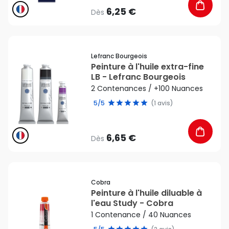
6,25 €
Dès
favorite_border
Lefranc Bourgeois
Peinture à l'huile extra-fine
LB - Lefranc Bourgeois
2 Contenances / +100 Nuances
5/5
(1 avis)
6,65 €
Dès
favorite_border
Cobra
Peinture à l'huile diluable à
l'eau Study - Cobra
1 Contenance / 40 Nuances