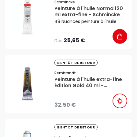
Schmincke
Peinture à l'huile Norma 120
ml extra-fine - Schmincke
48 Nuances peinture à l'huile
25,65 €
Dès
favorite_border
BIENTÔT DE RETOUR
Rembrandt
Peinture à l'huile extra-fine
Édition Gold 40 ml -
Rembrandt
32,50 €
favorite_border
BIENTÔT DE RETOUR