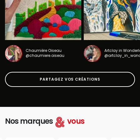
Chaumière Oiseau
Artclay in Wonder
@chaumiere.oiseau
@artclay_in_won
PARTAGEZ VOS CRÉATIONS
Nos marques
vous