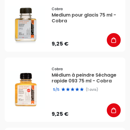
favorite_border
Cobra
Medium pour glacis 75 ml -
Cobra
9,25 €
favorite_border
Cobra
Médium à peindre Séchage
rapide 093 75 ml - Cobra
5/5
(1 avis)
9,25 €