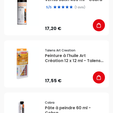
5/5
(1 avis)
17,20 €
favorite_border
Talens Art Creation
Peinture à l'huile Art
Création 12 x 12 ml - Talens
Art Creation
17,55 €
favorite_border
Cobra
Pâte à peindre 60 ml -
Cobra