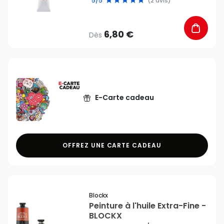
5/5
(2 avis)
6,80 €
Dès
E-Carte cadeau
OFFREZ UNE CARTE CADEAU
favorite_border
Blockx
Peinture à l'huile Extra-Fine -
BLOCKX