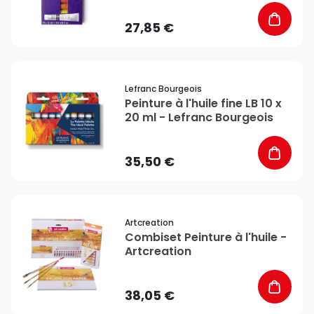
27,85 €
favorite_border
Lefranc Bourgeois
Peinture à l'huile fine LB 10 x
20 ml - Lefranc Bourgeois
35,50 €
favorite_border
Artcreation
Combiset Peinture à l'huile -
Artcreation
38,05 €