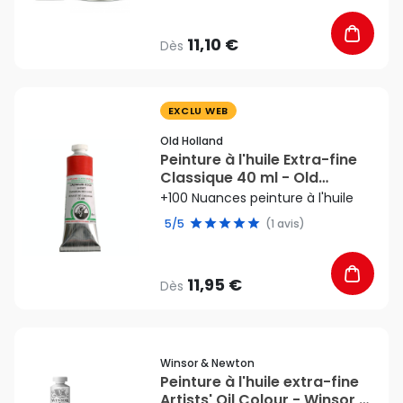
11,10 €
Dès
favorite_border
EXCLU WEB
Old Holland
Peinture à l'huile Extra-fine
Classique 40 ml - Old
Holland
+100 Nuances peinture à l'huile
5/5
(1 avis)
11,95 €
Dès
favorite_border
Winsor & Newton
Peinture à l'huile extra-fine
Artists' Oil Colour - Winsor &