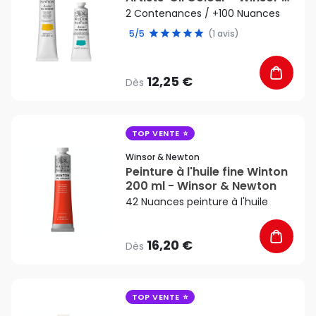
Newton
2 Contenances / +100 Nuances
5/5
(1 avis)
12,25 €
Dès
favorite_border
TOP VENTE
Winsor & Newton
Peinture à l'huile fine Winton
200 ml - Winsor & Newton
42 Nuances peinture à l'huile
16,20 €
Dès
favorite_border
TOP VENTE