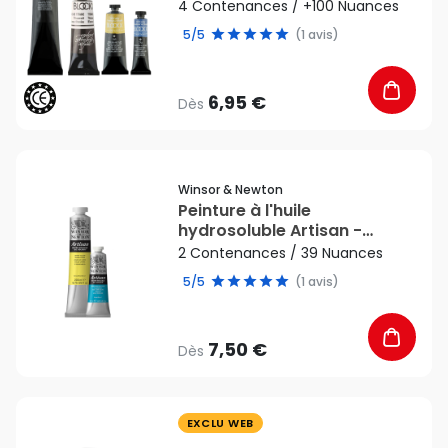
4 Contenances / +100 Nuances
5/5
(1 avis)
6,95 €
Dès
favorite_border
Winsor & Newton
Peinture à l'huile
hydrosoluble Artisan -
Winsor & Newton
2 Contenances / 39 Nuances
5/5
(1 avis)
7,50 €
Dès
favorite_border
EXCLU WEB