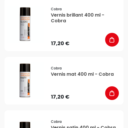
favorite_border
Cobra
Vernis brillant 400 ml -
Cobra
17,20 €
favorite_border
Cobra
Vernis mat 400 ml - Cobra
17,20 €
favorite_border
Cobra
Vernis satin 400 ml - Cobra