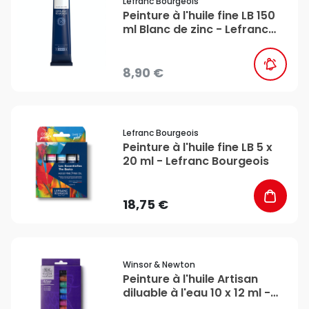
Lefranc Bourgeois
Peinture à l'huile fine LB 150
ml Blanc de zinc - Lefranc
Bourgeois
8,90 €
favorite_border
Lefranc Bourgeois
Peinture à l'huile fine LB 5 x
20 ml - Lefranc Bourgeois
18,75 €
favorite_border
Winsor & Newton
Peinture à l'huile Artisan
diluable à l'eau 10 x 12 ml -
Winsor & Newton