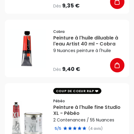
9,35 €
Dès
favorite_border
Cobra
Peinture à l'huile diluable à
l'eau Artist 40 ml - Cobra
9 Nuances peinture à l'huile
9,40 €
Dès
favorite_border
COUP DE COEUR R&P
Pébéo
Peinture à l'huile fine Studio
XL - Pébéo
2 Contenances / 55 Nuances
5/5
(4 avis)