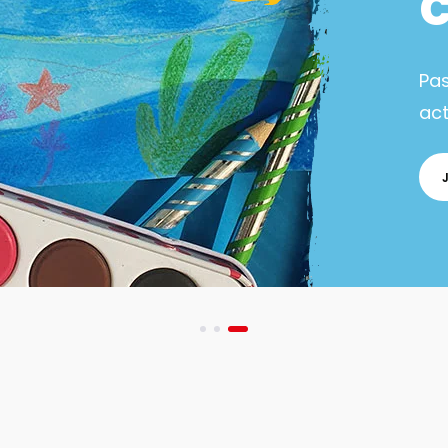
Pa
act