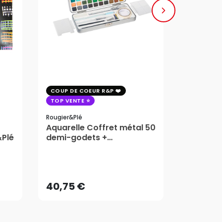
COUP DE COEUR R&P
COUP DE 
TOP VENTE
TOP VENT
Rougier&plé
Milan
Aquarelle Coffret métal 50
Plaque 
&Plé
demi-godets +
Block Vi
accessoires - Rougier&Plé
1,99
5 Formats
Dès
40,75 €
AJOUTER AU PANIER
40,75 €
1,99
Dès