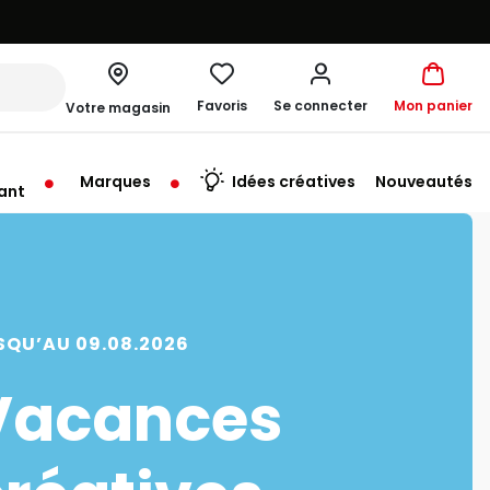
Favoris
Se connecter
Mon panier
Votre magasin
Marques
Idées créatives
Nouveautés
ant
me à 19:00
SQU’AU 09.08.2026
Vacances