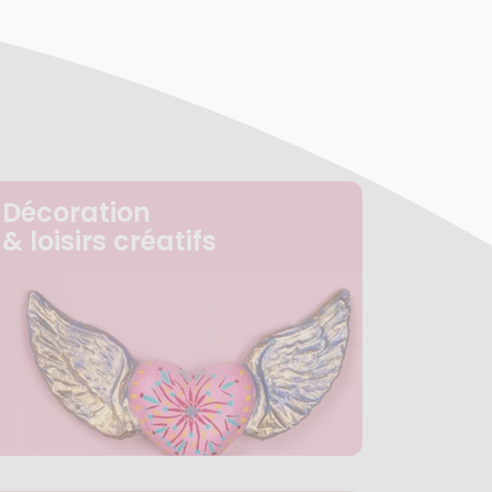
Décoration
& loisirs créatifs