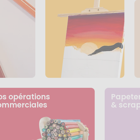
os opérations
Papeter
ommerciales
& scra