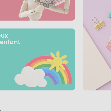
eux
 enfant