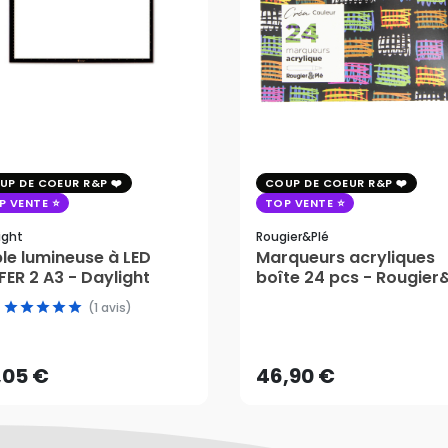
UP DE COEUR R&P
COUP DE COEUR R&P
P VENTE
TOP VENTE
ight
Rougier&plé
le lumineuse à LED
Marqueurs acryliques
ER 2 A3 - Daylight
boîte 24 pcs - Rougier
(1 avis)
,05 €
46,90 €
AJOUTER AU PANIER
AJOUTER AU PANIER
,05 €
46,90 €