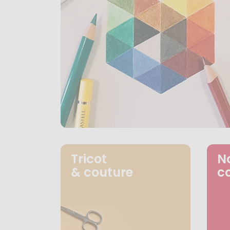
Tricot
N
& couture
c