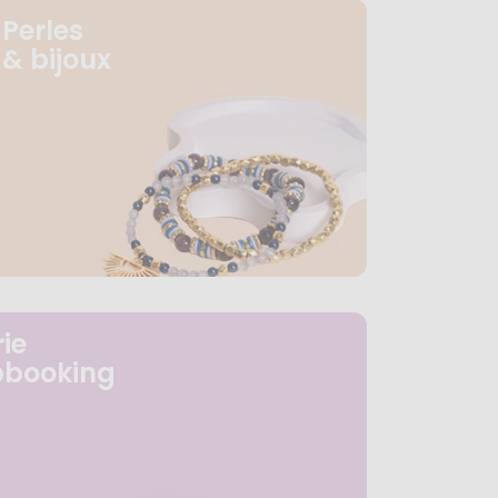
Perles
& bijoux
ie
pbooking