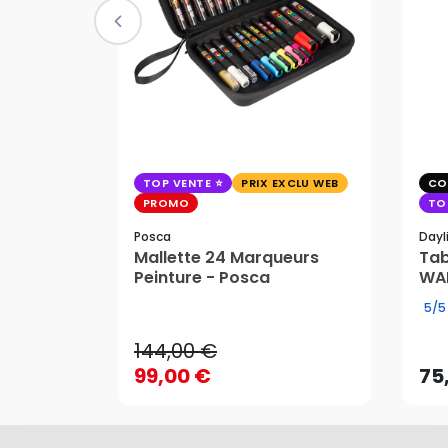
TOP VENTE
PRIX EXCLU WEB
CO
PROMO
TO
Posca
Dayl
Mallette 24 Marqueurs
Tab
Peinture - Posca
WAF
144,00 €
5/5
99,00 €
75
144,00 €
AJOUTER AU PANIER
99,00 €
75