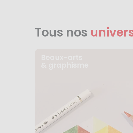
Tous nos
univer
Beaux-arts
& graphisme