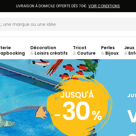
LIVRAISON À DOMICILE OFFERTE DÈS 70€.
VOIR CONDITIONS
terie
Décoration
Tricot
Perles
Jeux
rapbooking
&
Loisirs créatifs
&
Couture
&
Bijoux
&
Enf
Fer
JUSQU'À
JU
30
-
%