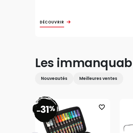
DÉCOUVRIR
Les immanquab
Nouveautés
Meilleures ventes
31
%
favorite_border
-