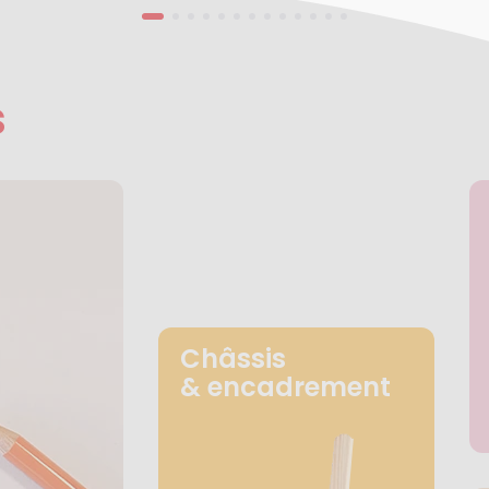
s
Châssis
& encadrement