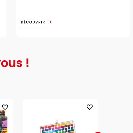
DÉCOUVRIR
ous !
favorite_border
favorite_border