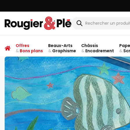
Rougier & Plé
Offres
Beaux-Arts
Châssis
Pape
&
Bons plans
&
Graphisme
&
Encadrement
&
Sc