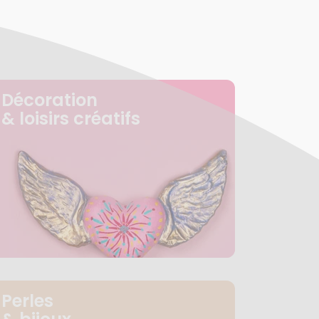
Décoration
& loisirs créatifs
Perles