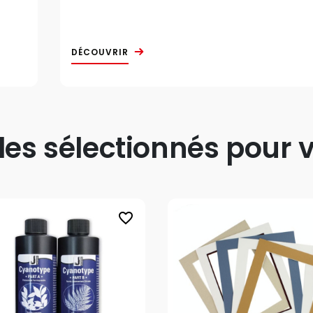
DÉCOUVRIR
s sélectionnés pour v
favorite_border