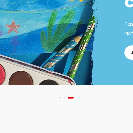
Pa
act