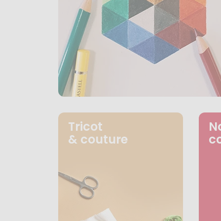
Tricot
N
& couture
c