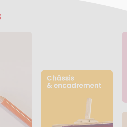
s
Châssis
& encadrement