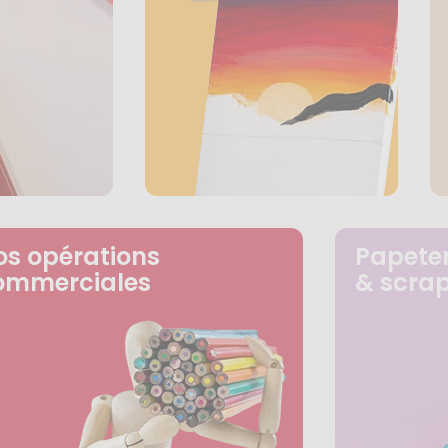
os opérations
Papeter
ommerciales
& scra