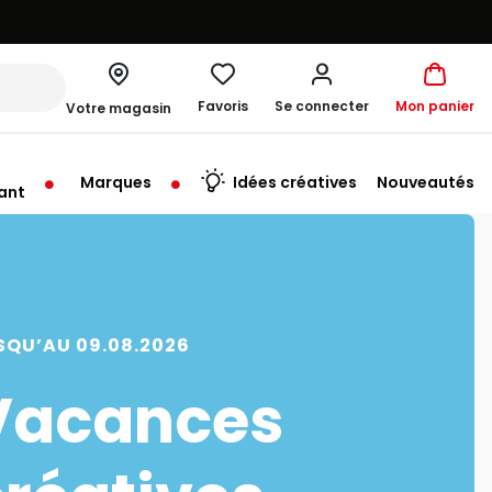
Favoris
Se connecter
Mon panier
Votre magasin
Marques
Idées créatives
Nouveautés
ant
me à 19:30
SQU’AU 09.08.2026
Vacances