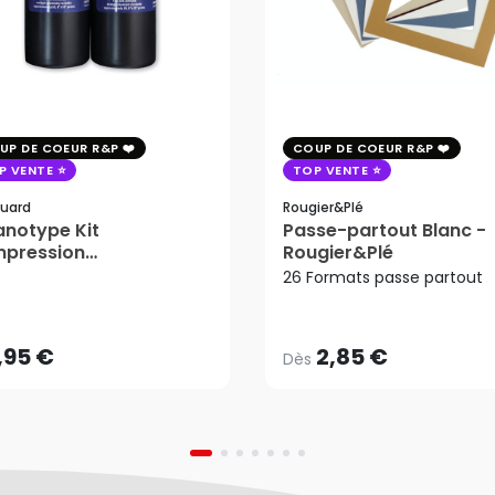
UP DE COEUR R&P
COUP DE COEUR R&P
P VENTE
TOP VENTE
uard
Rougier&plé
notype Kit
Passe-partout Blanc -
mpression
Rougier&Plé
2,85 €
tosensible - Jacquard
26 Formats passe partout
Dès
,95 €
AJOUTER AU PANIER
,95 €
2,85 €
Dès