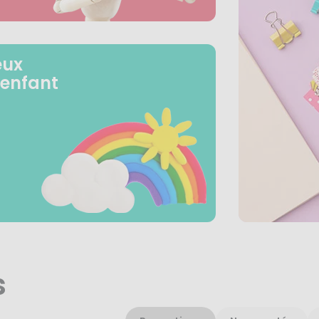
eux
 enfant
s