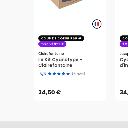
COUP DE COEUR R&P
CO
TOP VENTE
TO
Clairefontaine
Jacq
Le Kit Cyanotype -
Cya
Clairefontaine
d'i
pho
34,50 €
34
5/5
(6 avis)
AJOUTER AU PANIER
34,50 €
34