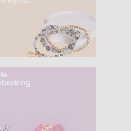
& bijoux
ie
pbooking