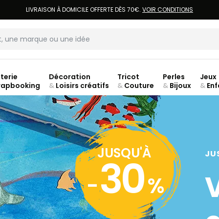
LIVRAISON À DOMICILE OFFERTE DÈS 70€.
VOIR CONDITIONS
terie
Décoration
Tricot
Perles
Jeux
rapbooking
&
Loisirs créatifs
&
Couture
&
Bijoux
&
Enf
Fer
JUSQU'À
JU
30
-
%