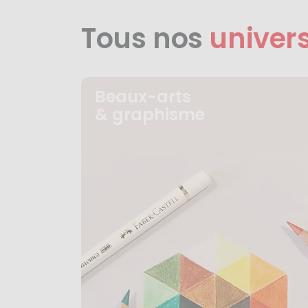
Tous nos
univer
Beaux-arts
& graphisme