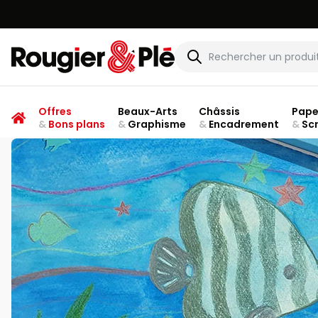
Rougier & Plé
Offres
Beaux-Arts
Châssis
Pape
&
Bons plans
&
Graphisme
&
Encadrement
&
Sc