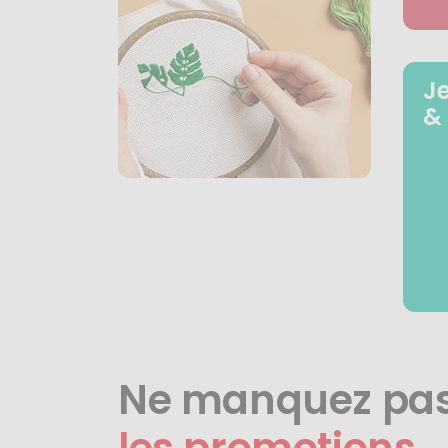
J
&
Ne manquez pa