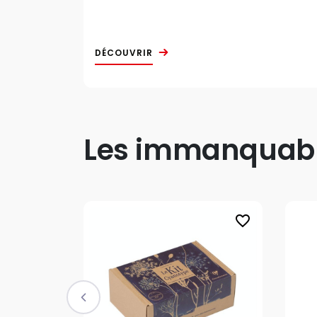
DÉCOUVRIR
Les immanquable
favorite_border