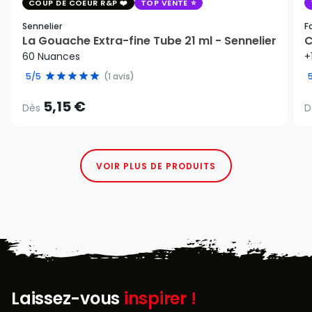
COUP DE COEUR R&P
TOP VENTE
Sennelier
F
La Gouache Extra-fine Tube 21 ml - Sennelier
C
60 Nuances
+
5/5
(1 avis)
5,15 €
Dès
D
VOIR PLUS DE PRODUITS
Laissez-vous
inspirer !