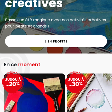
créatives
Passez un été magique avec nos activités créatives
pour petits et grands !
J'EN PROFITE
En ce
moment
JUSQU'À
JUSQU'À
20
30
%
%
-
-