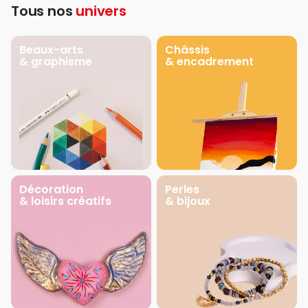
Tous nos
univers
Beaux-arts
Châssis
& graphisme
& encadrement
Décoration
Perles
& loisirs créatifs
& bijoux