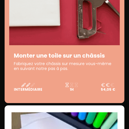
Monter une toile sur un châssis
Fabriquez votre châssis sur mesure vous-même
en suivant notre pas à pas.
INTERMÉDIAIRE
1H
54,05 €