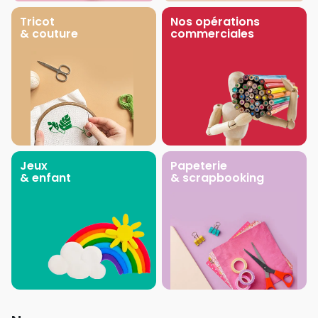
Tricot
Nos opérations
& couture
commerciales
Jeux
Papeterie
& enfant
& scrapbooking