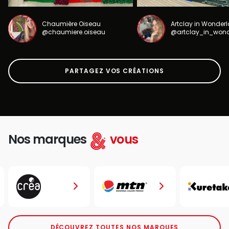
Chaumière Oiseau
Artclay in Wonder
@chaumiere.oiseau
@artclay_in_won
PARTAGEZ VOS CRÉATIONS
Nos marques
vous
DÉCOUVREZ TOUTES NOS MARQUES