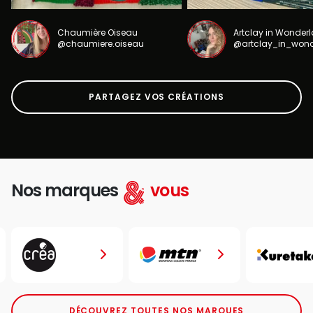
Chaumière Oiseau
Artclay in Wonder
@chaumiere.oiseau
@artclay_in_won
PARTAGEZ VOS CRÉATIONS
Nos marques
vous
DÉCOUVREZ TOUTES NOS MARQUES