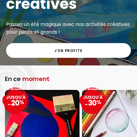
créatives
Passez un été magique avec nos activités créatives
pour petits et grands !
J'EN PROFITE
En ce
moment
JUSQU'À
JUSQU'À
20
30
%
%
-
-