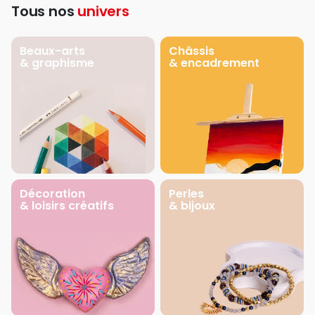
Tous nos
univers
Beaux-arts
Châssis
& graphisme
& encadrement
Décoration
Perles
& loisirs créatifs
& bijoux