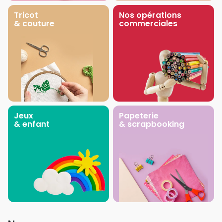
Tricot
Nos opérations
& couture
commerciales
Jeux
Papeterie
& enfant
& scrapbooking