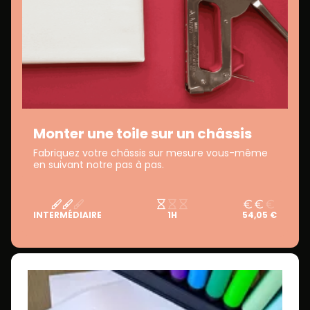
Monter une toile sur un châssis
Fabriquez votre châssis sur mesure vous-même
en suivant notre pas à pas.
INTERMÉDIAIRE
1H
54,05 €