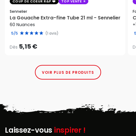
COUP DE COEUR R&P
TOP VENTE
Sennelier
F
La Gouache Extra-fine Tube 21 ml - Sennelier
C
60 Nuances
+
5/5
(1 avis)
5,15 €
Dès
D
VOIR PLUS DE PRODUITS
Laissez-vous
inspirer !