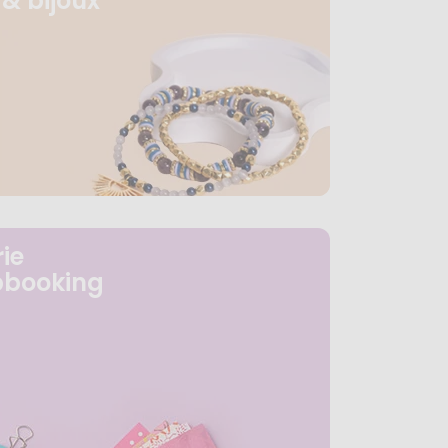
& bijoux
ie
pbooking