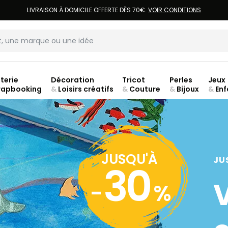
LIVRAISON À DOMICILE OFFERTE DÈS 70€.
VOIR CONDITIONS
terie
Décoration
Tricot
Perles
Jeux
rapbooking
&
Loisirs créatifs
&
Couture
&
Bijoux
&
Enf
JUSQU'À
JU
30
-
%