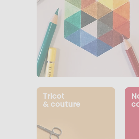
Tricot
N
& couture
c