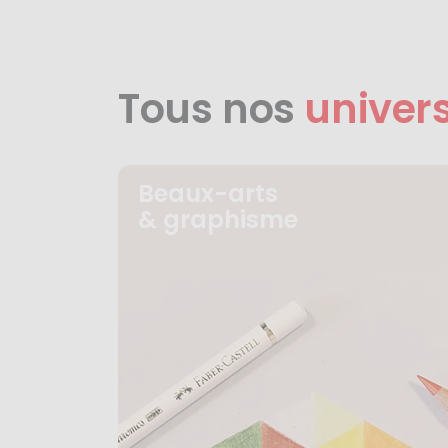
Tous nos
univer
Beaux-arts
& graphisme