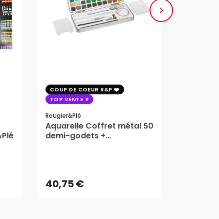
COUP DE COEUR R&P
COUP DE 
TOP VENTE
TOP VENT
Rougier&plé
Milan
Aquarelle Coffret métal 50
Plaque 
&Plé
demi-godets +
Block Vi
accessoires - Rougier&Plé
1,99
5 Formats
Dès
40,75 €
AJOUTER AU PANIER
40,75 €
1,99
Dès