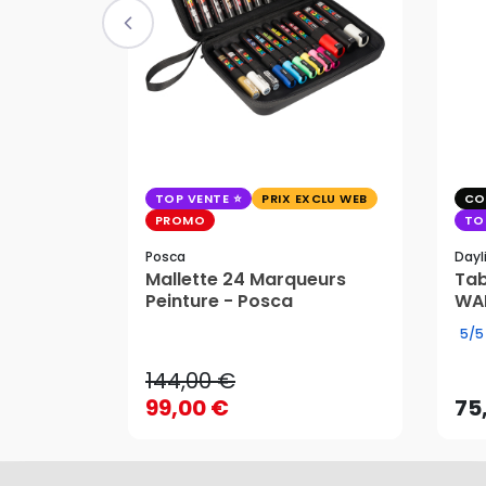
TOP VENTE
PRIX EXCLU WEB
CO
PROMO
TO
Posca
Dayl
Mallette 24 Marqueurs
Tab
Peinture - Posca
WAF
144,00 €
5/5
99,00 €
75
144,00 €
AJOUTER AU PANIER
99,00 €
75