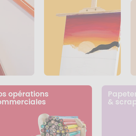
os opérations
Papeter
ommerciales
& scra