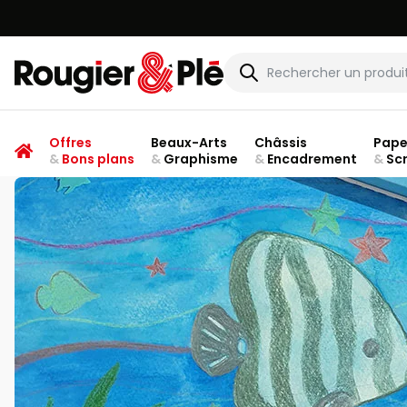
Rougier & Plé
Offres
Beaux-Arts
Châssis
Pape
&
Bons plans
&
Graphisme
&
Encadrement
&
Sc