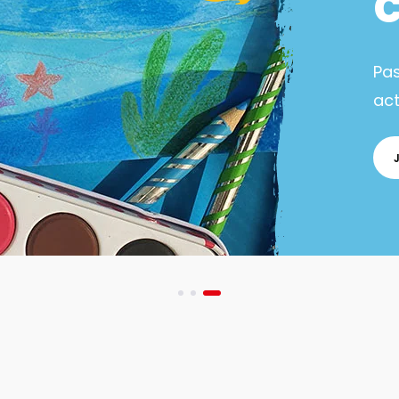
Pa
act