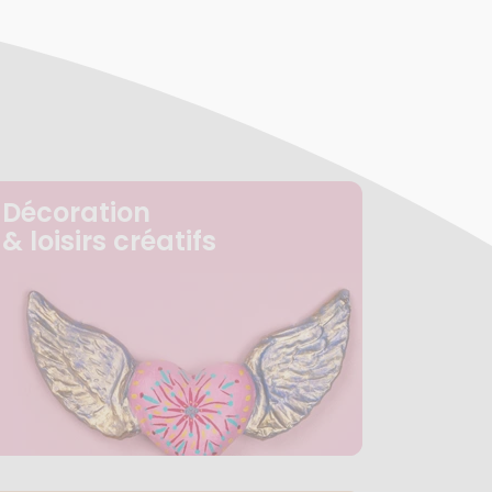
Décoration
& loisirs créatifs