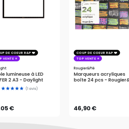
UP DE COEUR R&P
COUP DE COEUR R&P
P VENTE
TOP VENTE
ight
Rougier&plé
le lumineuse à LED
Marqueurs acryliques
ER 2 A3 - Daylight
boîte 24 pcs - Rougier
(1 avis)
,05 €
46,90 €
AJOUTER AU PANIER
AJOUTER AU PANIER
,05 €
46,90 €