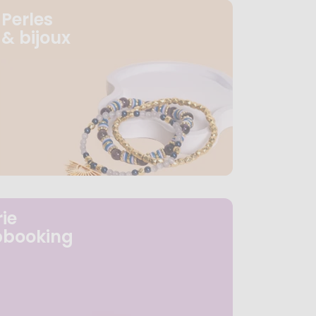
Perles
& bijoux
ie
pbooking