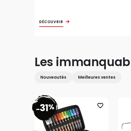
DÉCOUVRIR
Les immanquab
Nouveautés
Meilleures ventes
31
%
favorite_border
-