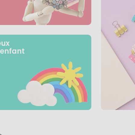
eux
 enfant