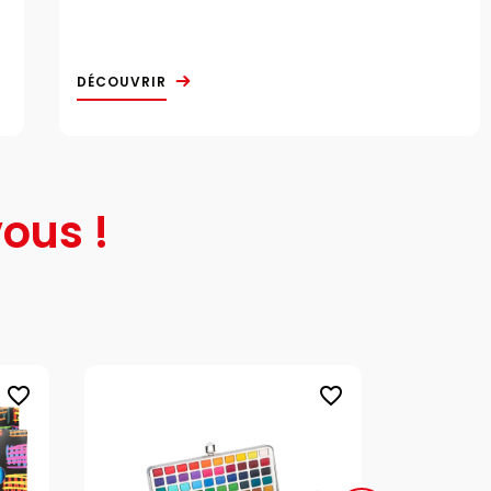
DÉCOUVRIR
ous !
favorite_border
favorite_border