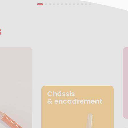
s
Châssis
& encadrement