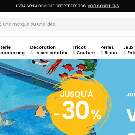
LIVRAISON À DOMICILE OFFERTE DÈS 70€.
VOIR CONDITIONS
terie
Décoration
Tricot
Perles
Jeux
rapbooking
&
Loisirs créatifs
&
Couture
&
Bijoux
&
Enf
JUSQU'À
JU
30
-
%