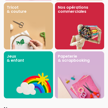
Tricot
Nos opérations
& couture
commerciales
Jeux
Papeterie
& enfant
& scrapbooking