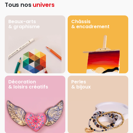
Tous nos
univers
Beaux-arts
Châssis
& graphisme
& encadrement
Décoration
Perles
& loisirs créatifs
& bijoux