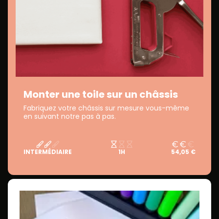
Monter une toile sur un châssis
Fabriquez votre châssis sur mesure vous-même
en suivant notre pas à pas.
INTERMÉDIAIRE
1H
54,05 €