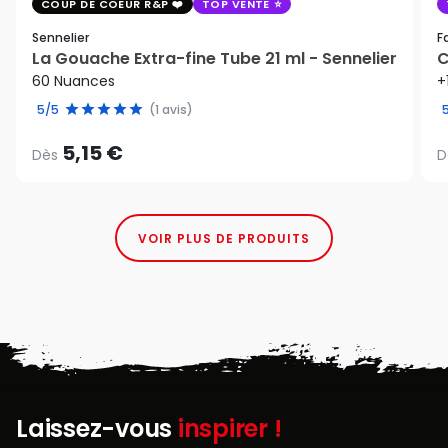
COUP DE COEUR R&P
TOP VENTE
Sennelier
F
La Gouache Extra-fine Tube 21 ml - Sennelier
C
60 Nuances
+
5/5
(1 avis)
5,15 €
Dès
D
VOIR PLUS DE PRODUITS
Laissez-vous
inspirer !