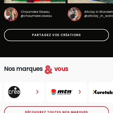
Chaumière Oiseau
Artclay in Wonder
@chaumiere.oiseau
@artclay_in_won
PARTAGEZ VOS CRÉATIONS
Nos marques
vous
DÉCOUVREZ TOUTES NOS MARQUES