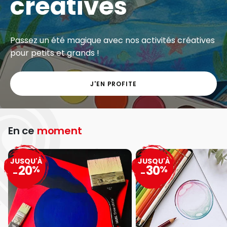
créatives
Passez un été magique avec nos activités créatives
pour petits et grands !
J'EN PROFITE
En ce
moment
JUSQU'À
JUSQU'À
20
30
%
%
-
-