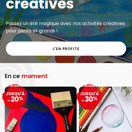
créatives
Passez un été magique avec nos activités créatives
pour petits et grands !
J'EN PROFITE
En ce
moment
JUSQU'À
JUSQU'À
20
30
%
%
-
-