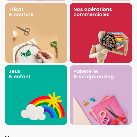
Tricot
Nos opérations
& couture
commerciales
Jeux
Papeterie
& enfant
& scrapbooking