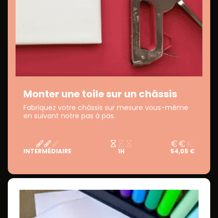
Monter une toile sur un châssis
Fabriquez votre châssis sur mesure vous-même
en suivant notre pas à pas.
INTERMÉDIAIRE
1H
54,05 €