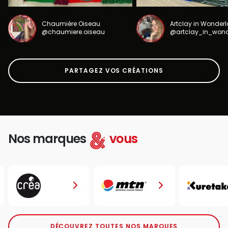
Chaumière Oiseau
Artclay in Wonder
@chaumiere.oiseau
@artclay_in_won
PARTAGEZ VOS CRÉATIONS
Nos marques
vous
DÉCOUVREZ TOUTES NOS MARQUES