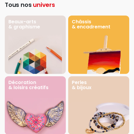
Tous nos
univers
Beaux-arts
Châssis
& graphisme
& encadrement
Décoration
Perles
& loisirs créatifs
& bijoux