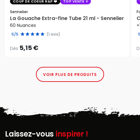
COUP DE COEUR R&P
TOP VENTE
Sennelier
F
La Gouache Extra-fine Tube 21 ml - Sennelier
C
60 Nuances
+
5/5
(1 avis)
5,15 €
Dès
D
VOIR PLUS DE PRODUITS
Laissez-vous
inspirer !