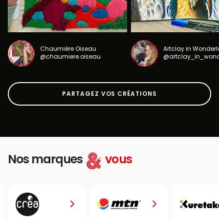
Chaumière Oiseau
Artclay in Wonder
@chaumiere.oiseau
@artclay_in_won
PARTAGEZ VOS CRÉATIONS
Nos marques
vous