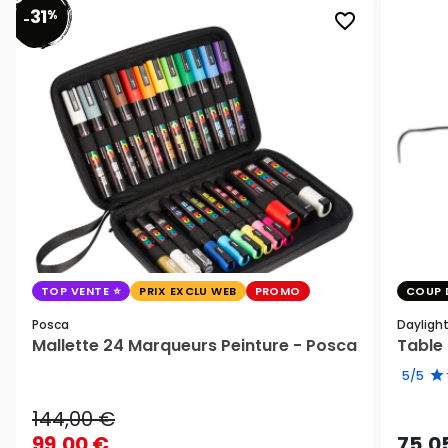
31
%
favorite_border
-
TOP VENTE
PRIX EXCLU WEB
PROMO
COUP 
Posca
Dayligh
Mallette 24 Marqueurs Peinture - Posca
Table 
5/5
144,00 €
99,00 €
75,0