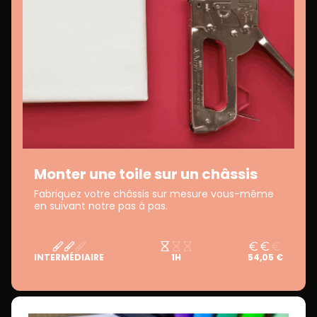
Monter une toile sur un châssis
Fabriquez votre châssis sur mesure vous-même
en suivant notre pas à pas.
INTERMÉDIAIRE
1H
54,05 €