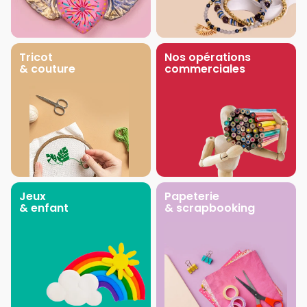
Tricot
Nos opérations
& couture
commerciales
Jeux
Papeterie
& enfant
& scrapbooking