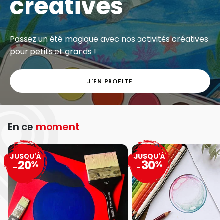
créatives
Passez un été magique avec nos activités créatives
pour petits et grands !
J'EN PROFITE
En ce
moment
JUSQU'À
JUSQU'À
20
30
%
%
-
-