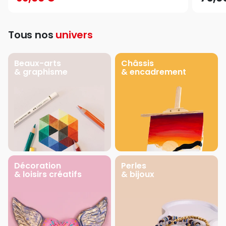
Tous nos
univers
Beaux-arts
Châssis
& graphisme
& encadrement
Décoration
Perles
& loisirs créatifs
& bijoux