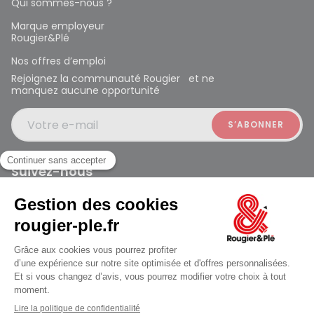
Qui sommes-nous ?
Marque employeur
Rougier&Plé
Nos offres d’emploi
Rejoignez la communauté Rougier et ne
manquez aucune opportunité
Votre e-mail
Suivez-nous
Rougier et Plé 2024 Copyright
Mentions légales