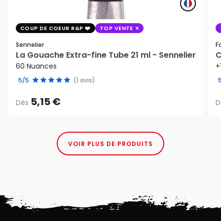
COUP DE COEUR R&P
TOP VENTE
Sennelier
F
La Gouache Extra-fine Tube 21 ml - Sennelier
C
60 Nuances
+
5/5
(1 avis)
5,15 €
Dès
D
VOIR PLUS DE PRODUITS