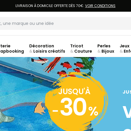
LIVRAISON À DOMICILE OFFERTE DÈS 70€.
VOIR CONDITIONS
terie
Décoration
Tricot
Perles
Jeux
rapbooking
&
Loisirs créatifs
&
Couture
&
Bijoux
&
Enf
jusq
JUSQU'À
JU
30
-
%