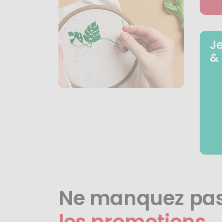
J
&
Ne manquez pa