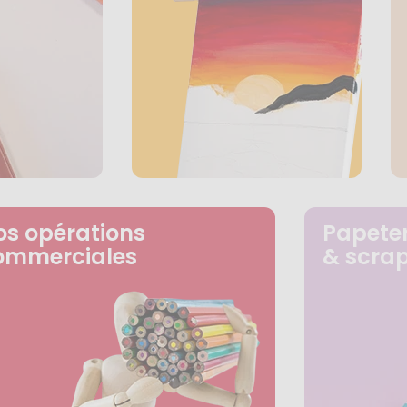
os opérations
Papeter
ommerciales
& scra