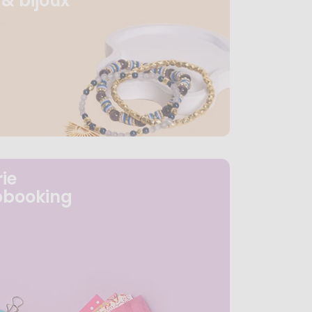
& bijoux
ie
pbooking