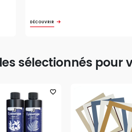
DÉCOUVRIR
s sélectionnés pour v
favorite_border