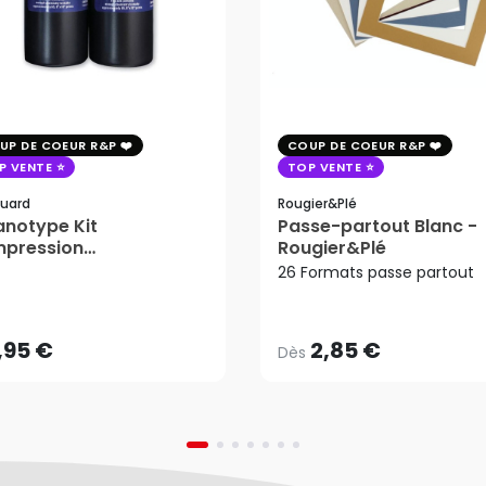
UP DE COEUR R&P
COUP DE COEUR R&P
P VENTE
TOP VENTE
uard
Rougier&plé
notype Kit
Passe-partout Blanc -
mpression
Rougier&Plé
2,85 €
tosensible - Jacquard
26 Formats passe partout
Dès
,95 €
AJOUTER AU PANIER
,95 €
2,85 €
Dès