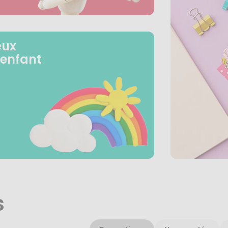
eux
 enfant
s