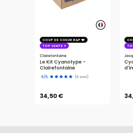
COUP DE COEUR R&P
CO
TOP VENTE
TO
Clairefontaine
Jacq
Le Kit Cyanotype -
Cya
Clairefontaine
d'i
pho
34,50 €
34
5/5
(6 avis)
AJOUTER AU PANIER
34,50 €
34