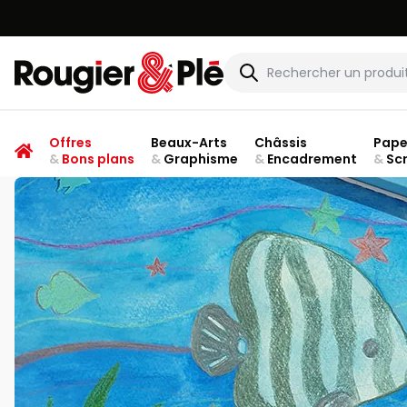
Rougier & Plé
Offres
Beaux-Arts
Châssis
Pape
&
Bons plans
&
Graphisme
&
Encadrement
&
Sc