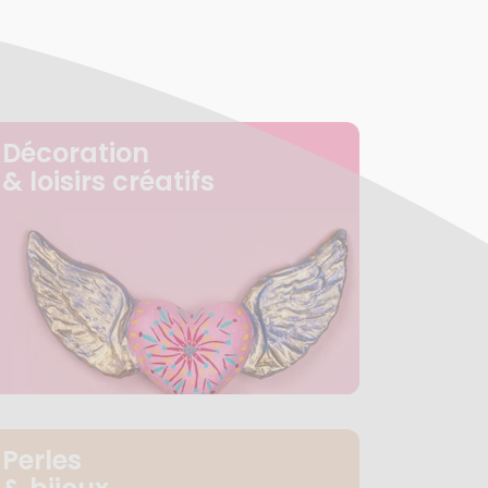
Décoration
& loisirs créatifs
Perles