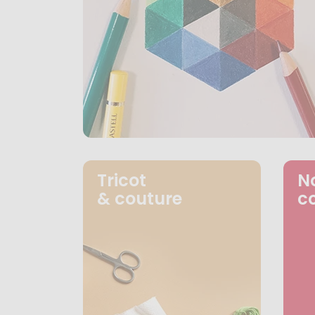
Tricot
N
& couture
c