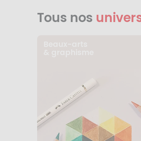
Tous nos
univer
Beaux-arts
& graphisme