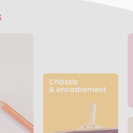
s
Châssis
& encadrement