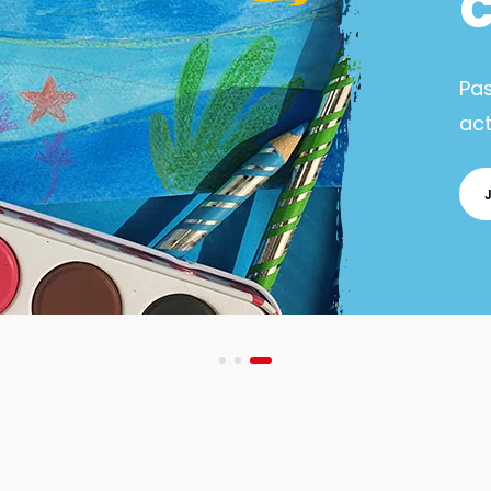
Pa
act