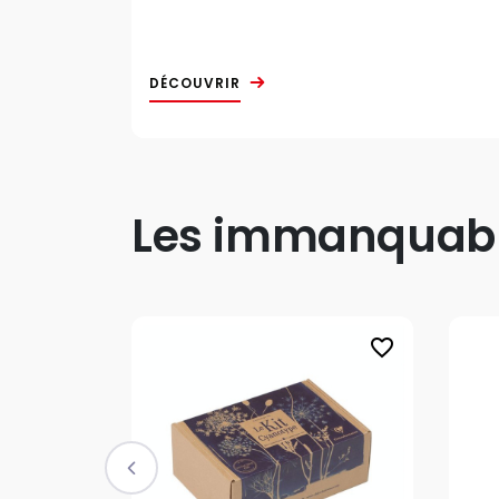
DÉCOUVRIR
Les immanquable
favorite_border