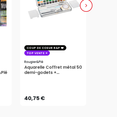
COUP DE COEUR R&P
COUP DE 
TOP VENTE
TOP VENT
Rougier&plé
Milan
Aquarelle Coffret métal 50
Plaque 
&Plé
demi-godets +
Block Vi
accessoires - Rougier&Plé
1,99
5 Formats
Dès
40,75 €
AJOUTER AU PANIER
40,75 €
1,99
Dès