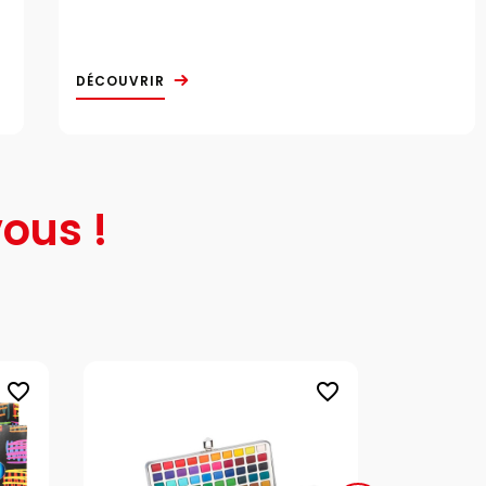
DÉCOUVRIR
ous !
favorite_border
favorite_border