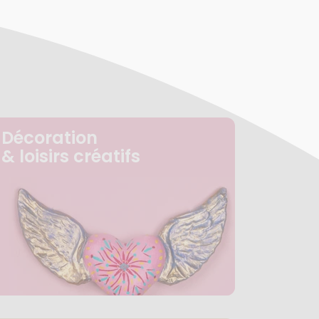
Décoration
& loisirs créatifs