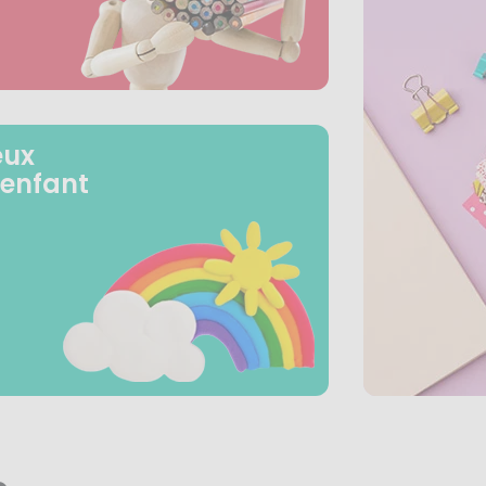
eux
 enfant