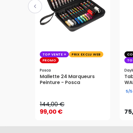
TOP VENTE
PRIX EXCLU WEB
CO
PROMO
TO
Posca
Dayl
Mallette 24 Marqueurs
Tab
Peinture - Posca
WAF
144,00 €
5/5
99,00 €
75
144,00 €
AJOUTER AU PANIER
99,00 €
75