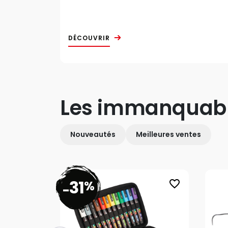
DÉCOUVRIR
Les immanquab
Nouveautés
Meilleures ventes
31
%
favorite_border
-