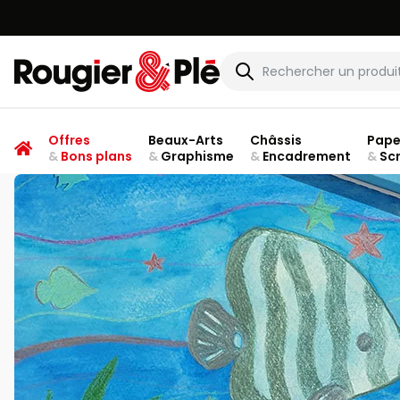
Rougier & Plé
Offres
Beaux-Arts
Châssis
Pape
&
Bons plans
&
Graphisme
&
Encadrement
&
Sc