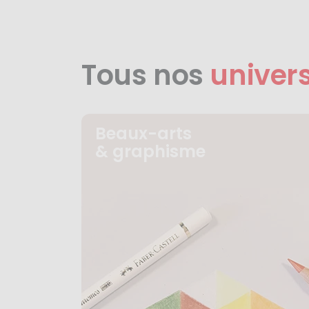
Tous nos
univer
Beaux-arts
& graphisme