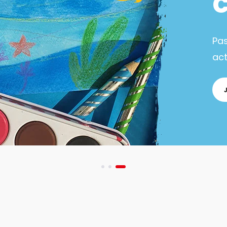
Pa
act