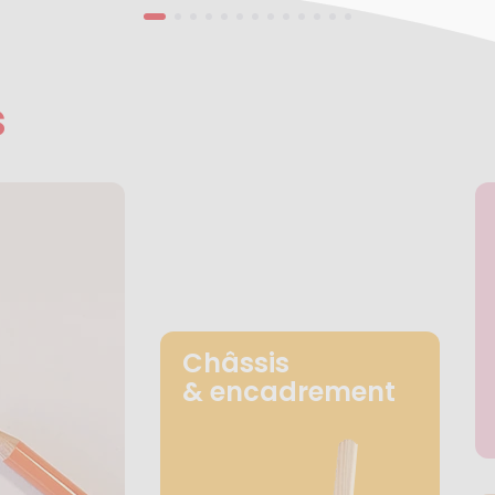
s
Châssis
& encadrement