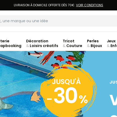
LIVRAISON À DOMICILE OFFERTE DÈS 70€.
VOIR CONDITIONS
terie
Décoration
Tricot
Perles
Jeux
rapbooking
&
Loisirs créatifs
&
Couture
&
Bijoux
&
Enf
ouve
JUSQU'À
JU
30
-
%