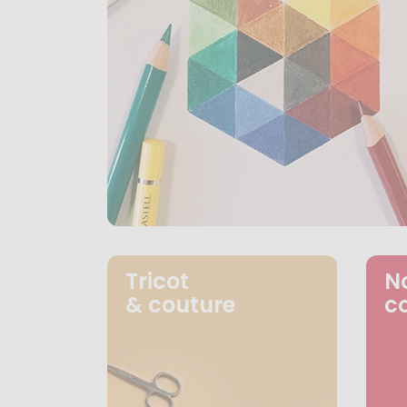
Tricot
N
& couture
c