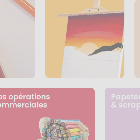
os opérations
Papeter
ommerciales
& scra