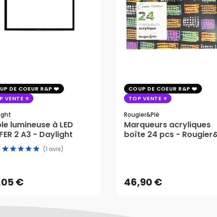
UP DE COEUR R&P
COUP DE COEUR R&P
P VENTE
TOP VENTE
ight
Rougier&plé
le lumineuse à LED
Marqueurs acryliques
ER 2 A3 - Daylight
boîte 24 pcs - Rougier
(1 avis)
,05 €
46,90 €
AJOUTER AU PANIER
AJOUTER AU PANIER
,05 €
46,90 €