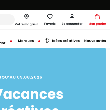
Favoris
Se connecter
Mon panier
Votre magasin
Marques
Idées créatives
Nouveautés
ant
rt à 10:00
SQU’AU 09.08.2026
Vacances