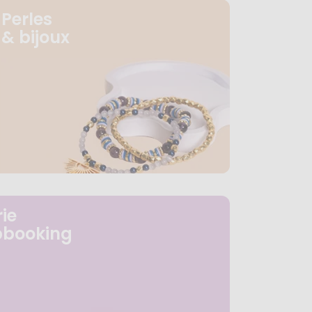
Perles
& bijoux
ie
pbooking