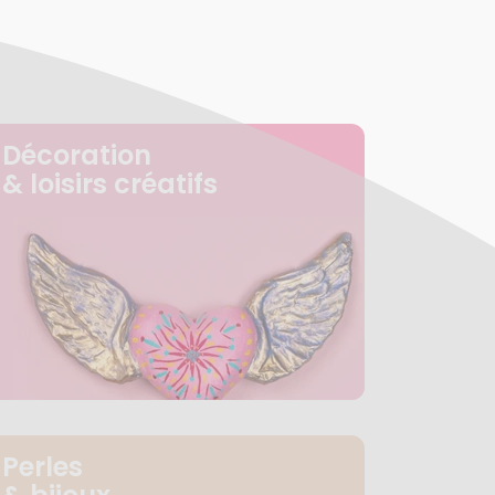
Décoration
& loisirs créatifs
Perles