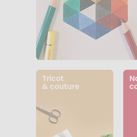
Tricot
N
& couture
c