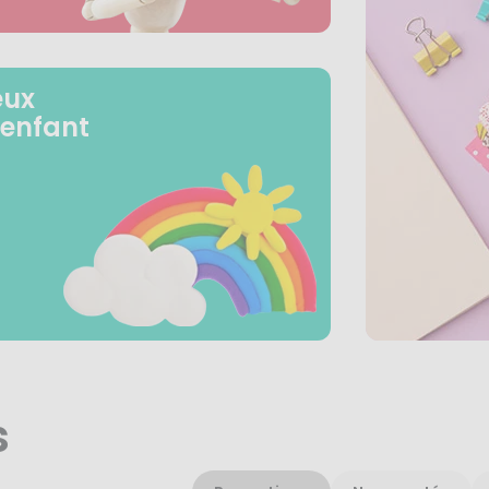
eux
 enfant
s