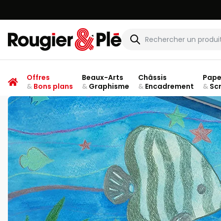
Rougier & Plé
Offres
Beaux-Arts
Châssis
Pape
&
Bons plans
&
Graphisme
&
Encadrement
&
Sc