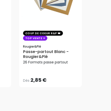
COUP DE COEUR R&P
COUP DE 
TOP VENTE
TOP VENT
PROMO
Rougier&plé
Arches
Passe-partout Blanc -
Papier aq
Rougier&Plé
223,65
9.15m 30
2,85 €
ard
26 Formats passe partout
Dès
Arches
192,33
223,65
AJ
2,85 €
192,33
Dès