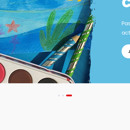
Pa
act