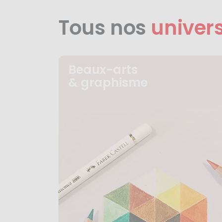
Tous nos
univer
Beaux-arts
& graphisme