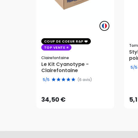
COUP DE COEUR R&P
Tom
TOP VENTE
St
poi
Clairefontaine
Le Kit Cyanotype -
5/5
Clairefontaine
34,50 €
5,
5/5
(6 avis)
AJOUTER AU PANIER
34,50 €
5,