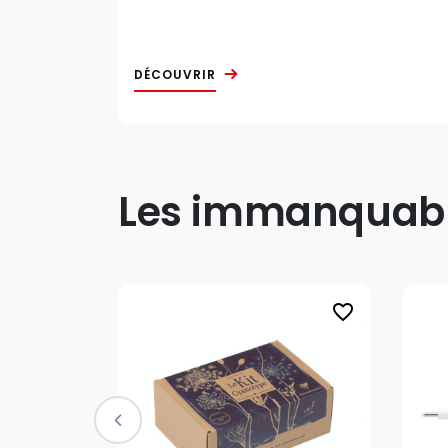
DÉCOUVRIR
Les immanquable
favorite_border