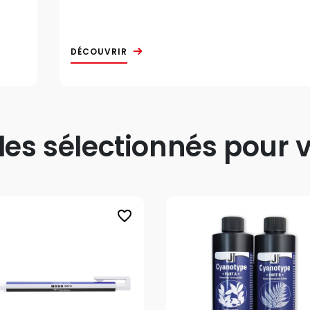
DÉCOUVRIR
s sélectionnés pour v
favorite_border