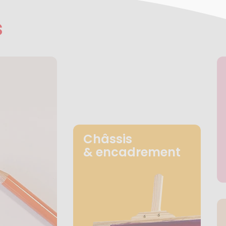
s
Châssis
& encadrement