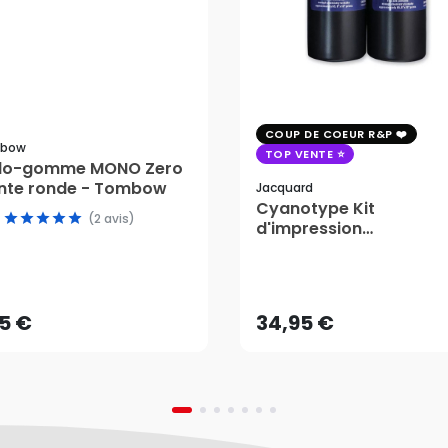
COUP DE COEUR R&P
bow
TOP VENTE
ylo-gomme MONO Zero
nte ronde - Tombow
Jacquard
Cyanotype Kit
(2 avis)
d'impression
photosensible - Jacqu
15 €
34,95 €
AJOUTER AU PANIER
AJOUTER AU PANIER
15 €
34,95 €