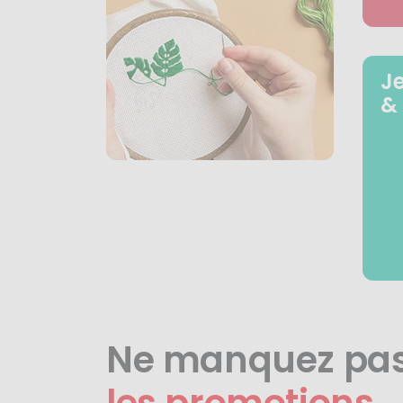
J
&
Ne manquez pa