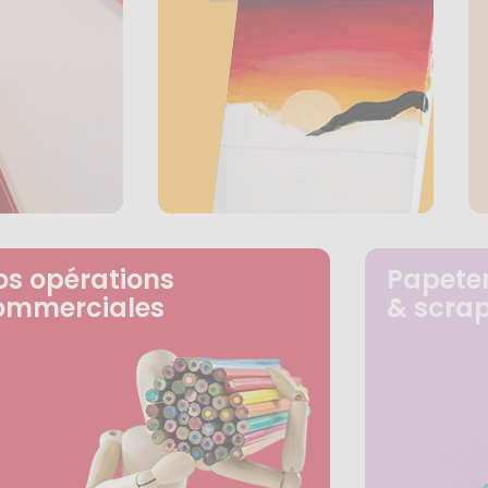
os opérations
Papeter
ommerciales
& scra