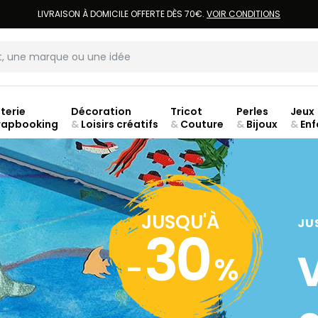
LIVRAISON À DOMICILE OFFERTE DÈS 70€.
VOIR CONDITIONS
terie
Décoration
Tricot
Perles
Jeux
rapbooking
&
Loisirs créatifs
&
Couture
&
Bijoux
&
Enf
JUSQU'À
JU
30
-
%